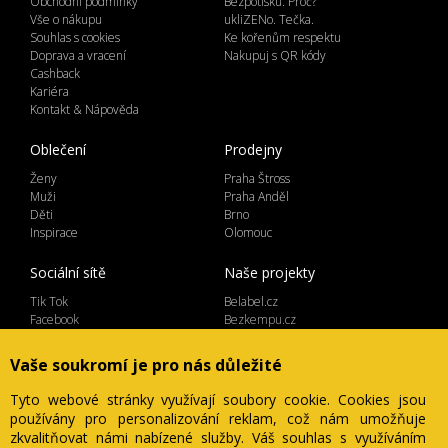
Obchodní podmínky
Bezpotisku. Proč?
Vše o nákupu
ukliZENo. Tečka.
Souhlas s cookies
Ke kořenům respektu
Doprava a vracení
Nakupuj s QR kódy
Cashback
Kariéra
Kontakt & Nápověda
Oblečení
Prodejny
Ženy
Praha Štross
Muži
Praha Anděl
Děti
Brno
Inspirace
Olomouc
Sociální sítě
Naše projekty
Tik Tok
Belabel.cz
Facebook
Bezkempu.cz
Instagram
Vaše soukromí je pro nás důležité
Tyto webové stránky využívají soubory cookie. Cookies jsou
používány pro personalizování reklam, což nám umožňuje
Lemicom spol. s r.o. | IČ 27561054
zkvalitňovat námi nabízené služby. Váš souhlas s využíváním
Ve Žlíbku 1800/77, hala A2, Praha 9, 19300