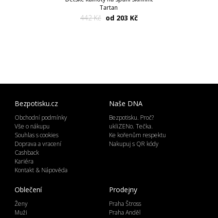
Tartan
442 Kč
od 203 Kč
Bezpotisku.cz
Naše DNA
Obchodní podmínky
Bezpotisku. Proč?
Vše o nákupu
ukliZENo. Tečka.
Souhlas s cookies
Ke kořenům respektu
Doprava a vracení
Nakupuj s QR kódy
Cashback
Kariéra
Kontakt & Nápověda
Oblečení
Prodejny
Ženy
Praha Štross
Muži
Praha Anděl