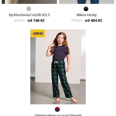
Rychleschnoucí ručník SOL´S
Mikina Varsity
333 Kč
od 146 Kč
796 Kč
od 404 Kč
-239 Kč
Dětské kalhoty na spaní Skinnifit