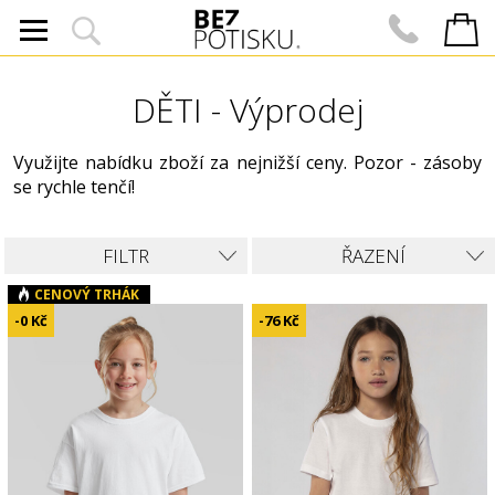
DĚTI - Výprodej
Využijte nabídku zboží za nejnižší ceny. Pozor - zásoby
se rychle tenčí!
FILTR
ŘAZENÍ
CENOVÝ TRHÁK
-0 Kč
-76 Kč