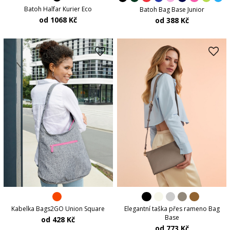
Batoh Halfar Kurier Eco
Batoh Bag Base Junior
od 1068 Kč
od 388 Kč
Kabelka Bags2GO Union Square
Elegantní taška přes rameno Bag
Base
od 428 Kč
od 773 Kč