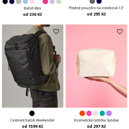
Plstěné pouzdro na notebook 13ˮ
Batoh Mini
od 295 Kč
od 336 Kč
Cestovní batoh Weekender
Kosmetická taštička Sundae
od 1599 Kč
od 297 Kč