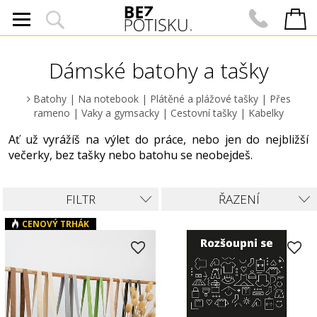
Dámské batohy a tašky
Batohy
|
Na notebook
|
Plátěné a plážové tašky
|
Přes
rameno
|
Vaky a gymsacky
|
Cestovní tašky
|
Kabelky
Ať už vyrážíš na výlet do práce, nebo jen do nejbližší
večerky, bez tašky nebo batohu se neobejdeš.
FILTR
ŘAZENÍ
CENOVÝ TRHÁK