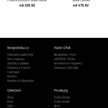
Plstěné pouzdro velké Halfar
Taška Canvas
od 335 Kč
od 375 Kč
Bezpotisku.cz
Naše DNA
Obchodní podmínky
Bezpotisku. Proč?
Vše o nákupu
ukliZENo. Tečka.
Souhlas s cookies
Ke kořenům respektu
Doprava a vracení
Nakupuj s QR kódy
Cashback
Kariéra
Kontakt & Nápověda
Oblečení
Prodejny
Ženy
Praha Štross
Muži
Praha Anděl
Děti
Brno