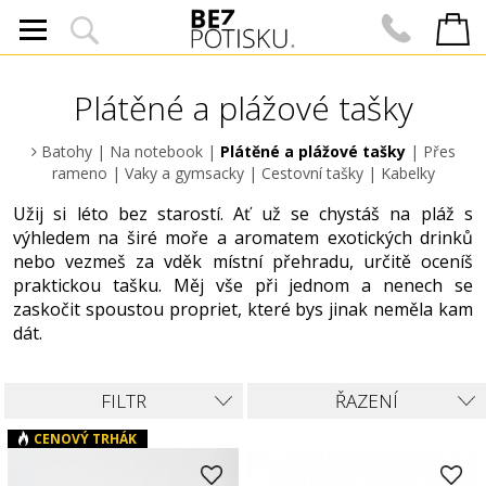
Plátěné a plážové tašky
Batohy
|
Na notebook
|
Plátěné a plážové tašky
|
Přes
rameno
|
Vaky a gymsacky
|
Cestovní tašky
|
Kabelky
Užij si léto bez starostí. Ať už se chystáš na pláž s
výhledem na širé moře a aromatem exotických drinků
nebo vezmeš za vděk místní přehradu, určitě oceníš
praktickou tašku. Měj vše při jednom a nenech se
zaskočit spoustou propriet, které bys jinak neměla kam
dát.
FILTR
ŘAZENÍ
CENOVÝ TRHÁK