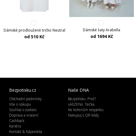
Dámské šaty Arabella
Dámské prodloužené tričko Neutral
od 1694 Kč
od 510 Kč
Bezpotisku.cz
Naše DNA
Obchodní podmínky
Bezpotisku. Proč?
Vše o nákupu
ukliZENo. Tečka.
Souhlas s cookies
Ke kořenům respektu
Doprava a vracení
Nakupuj s QR kódy
Cashback
Kariéra
Kontakt & Nápověda