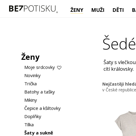
ŽENY
MUŽI
DĚTI
B
Šedé
Ženy
Šaty s vlečkou
Moje srdcovky
cítí královsky.
Novinky
Trička
Nejčastěji hle
v České republic
Batohy a tašky
Mikiny
Čepice a kšiltovky
Doplňky
Tílka
Šaty a sukně