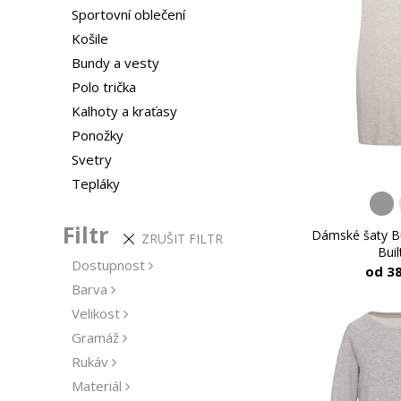
Sportovní oblečení
Košile
Bundy a vesty
Polo trička
Kalhoty a kraťasy
Ponožky
Svetry
Tepláky
Filtr
Dámské šaty Bu
ZRUŠIT FILTR
Buil
Dostupnost
od 3
Barva
Velikost
Gramáž
Rukáv
Materiál