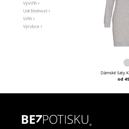
Výstřih
Udržitelnost
Střih
Výrobce
Dámské šaty K
od 4