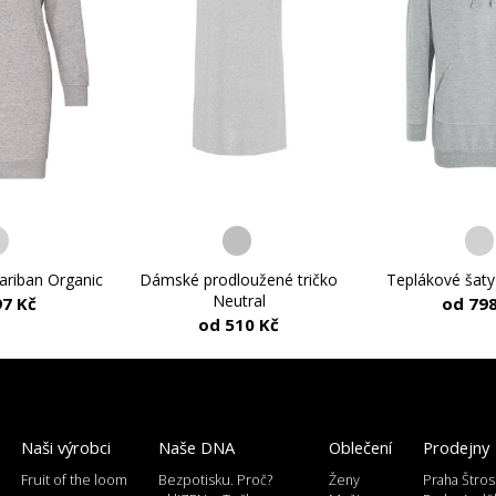
ariban Organic
Dámské prodloužené tričko
Teplákové šaty
Neutral
97 Kč
od 798
od 510 Kč
Naši výrobci
Naše DNA
Oblečení
Prodejny
Fruit of the loom
Bezpotisku. Proč?
Ženy
Praha Štros