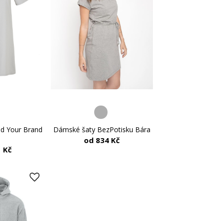
ld Your Brand
Dámské šaty BezPotisku Bára
od 834 Kč
 Kč