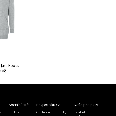
 Just Hoods
 Kč
Sociální sítě
Bezpotisku.cz
Naše projekty
s
Tik Tok
Obchodní podmínky
Belabel.cz