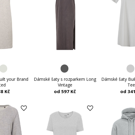
Dámské šaty s rozparkem Long
Dámské šaty Bui
ilt your Brand
Vintage
Tee
ted
od 597 Kč
od 341
88 Kč