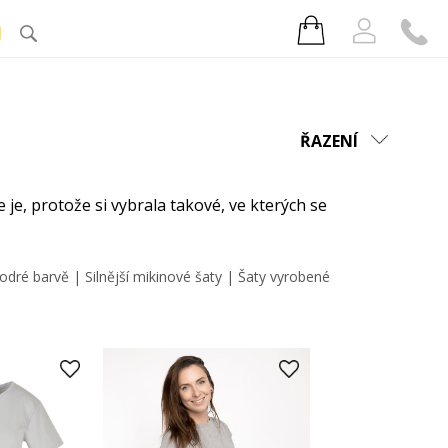
J
ŘAZENÍ
 je, protože si vybrala takové, ve kterých se
odré barvě
|
Silnější mikinové šaty
|
Šaty vyrobené