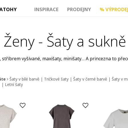
ATOHY
INSPIRACE
PRODEJNY
%
VÝPRODE
 Ženy - Šaty a sukně
, stříbrem vyšívané, maxišaty, minišaty… A princezna to přece
dáte
Šaty v bílé barvě
|
Tričkové šaty
|
Šaty v černé barvě
|
Šaty v m
e
|
Letní šaty