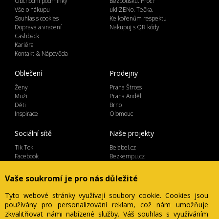
Obchodní podmínky
Bezpotisku. Proč?
Vše o nákupu
ukliZENo. Tečka.
Souhlas s cookies
Ke kořenům respektu
Doprava a vracení
Nakupuj s QR kódy
Cashback
Kariéra
Kontakt & Nápověda
Oblečení
Prodejny
Ženy
Praha Štross
Muži
Praha Anděl
Děti
Brno
Inspirace
Olomouc
Sociální sítě
Naše projekty
Tik Tok
Belabel.cz
Facebook
Bezkempu.cz
Instagram
Vaše soukromí je pro nás důležité
Tyto webové stránky využívají soubory cookie. Cookies jsou
používány pro personalizování reklam, což nám umožňuje
Lemicom spol. s r.o. | IČ 27561054
zkvalitňovat námi nabízené služby. Váš souhlas s využíváním
Ve Žlíbku 1800/77, hala A2, Praha 9, 19300