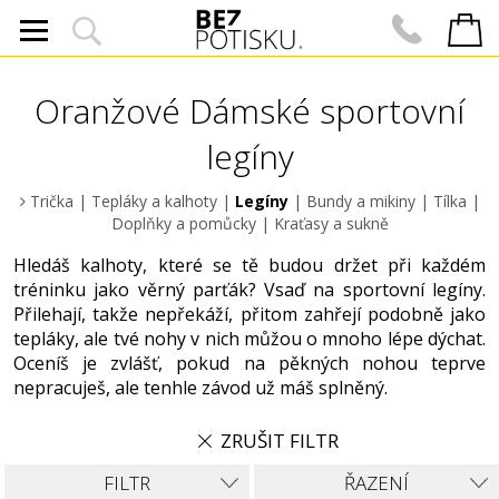
Oranžové Dámské sportovní
legíny
Trička
|
Tepláky a kalhoty
|
Legíny
|
Bundy a mikiny
|
Tílka
|
Doplňky a pomůcky
|
Kraťasy a sukně
Hledáš kalhoty, které se tě budou držet při každém
tréninku jako věrný parťák? Vsaď na sportovní legíny.
Přilehají, takže nepřekáží, přitom zahřejí podobně jako
tepláky, ale tvé nohy v nich můžou o mnoho lépe dýchat.
Oceníš je zvlášť, pokud na pěkných nohou teprve
nepracuješ, ale tenhle závod už máš splněný.
ZRUŠIT FILTR
FILTR
ŘAZENÍ