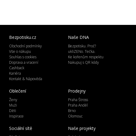
Bezpotisku.cz
Naše DNA
Obchodní podmínky
Bezpotisku. Proč?
Vše o nákupu
ukliZENo. Tečka.
Souhlas s cookies
Ke kořenům respektu
Doprava a vracení
Nakupuj s QR kódy
Cashback
Kariéra
Kontakt & Nápověda
Oblečení
Prodejny
Ženy
Praha Štross
Muži
Praha Anděl
Děti
Brno
Inspirace
Olomouc
Sociální sítě
Naše projekty