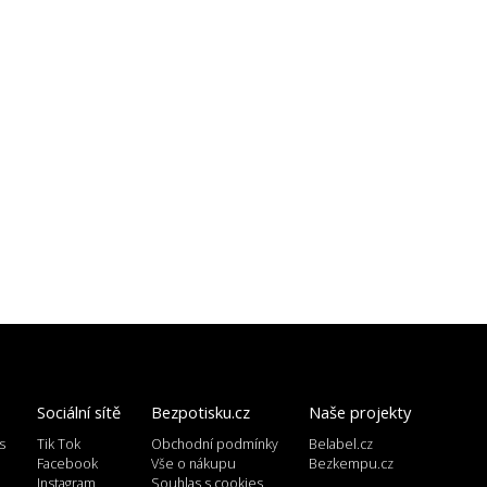
Sociální sítě
Bezpotisku.cz
Naše projekty
s
Tik Tok
Obchodní podmínky
Belabel.cz
l
Facebook
Vše o nákupu
Bezkempu.cz
Instagram
Souhlas s cookies