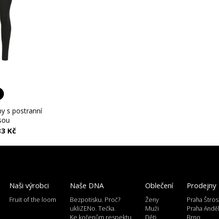
ny s postranní
sou
83 Kč
Naši výrobci
Naše DNA
Oblečení
Prodejny
Fruit of the loom
Bezpotisku. Proč?
Ženy
Praha Štros
ukliZENo. Tečka.
Muži
Praha Andě
Ke kořenům respektu
Děti
Brno