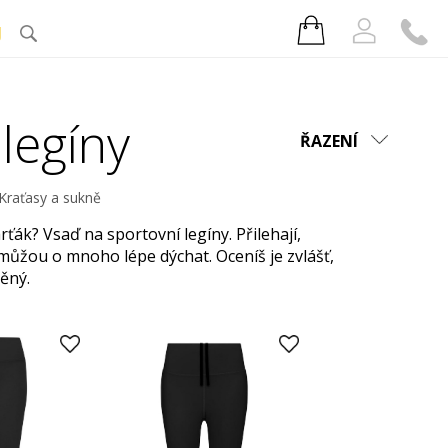
J
legíny
ŘAZENÍ
Kraťasy a sukně
ťák? Vsaď na sportovní legíny. Přilehají,
 můžou o mnoho lépe dýchat. Oceníš je zvlášť,
ěný.