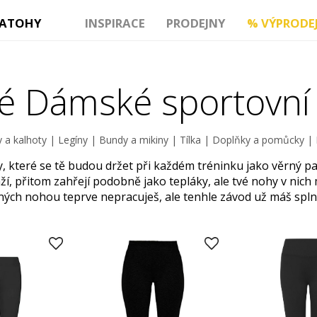
ATOHY
INSPIRACE
PRODEJNY
%
VÝPRODE
é Dámské sportovní 
 a kalhoty
|
Legíny
|
Bundy a mikiny
|
Tílka
|
Doplňky a pomůcky
|
, které se tě budou držet při každém tréninku jako věrný par
í, přitom zahřejí podobně jako tepláky, ale tvé nohy v nich
ých nohou teprve nepracuješ, ale tenhle závod už máš spln