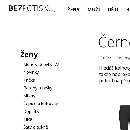
ŽENY
MUŽI
DĚTI
B
Čern
Ženy
Trička
|
Tepláky
Moje srdcovky
Hledáš kalhoty
Novinky
takže nepřekáž
Trička
pokud na pěkn
Batohy a tašky
Mikiny
Čepice a kšiltovky
Doplňky
Tílka
Šaty a sukně