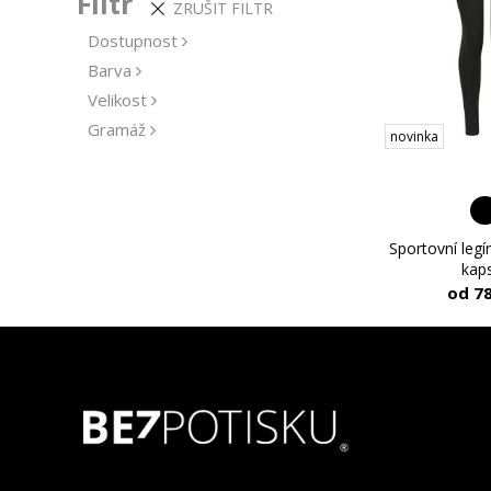
Filtr
ZRUŠIT FILTR
Dostupnost
Barva
Velikost
Gramáž
novinka
Materiál
Udržitelnost
Střih
Výrobce
Sportovní legí
kap
od 7