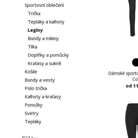
Sportovní oblečení
Trička
Tepláky a kalhoty
Legíny
Bundy a mikiny
Tílka
Doplňky a pomůcky
Kraťasy a sukně
Košile
Dámské sportov
Co
Bundy a vesty
od 1
Polo trička
Kalhoty a kraťasy
Ponožky
Svetry
Tepláky