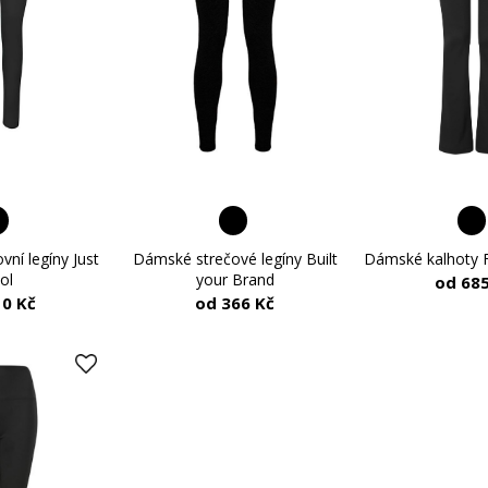
Dámské kalhoty F
ní legíny Just
Dámské strečové legíny Built
ol
your Brand
od 685
10 Kč
od 366 Kč