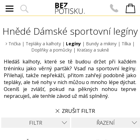
Hnědé Dámské sportovní legíny
Trička
|
Tepláky a kalhoty
|
Legíny
|
Bundy a mikiny
|
Tílka
|
Doplňky a pomůcky
|
Kraťasy a sukně
Hledáš kalhoty, které se tě budou držet při každém
tréninku jako věrný parťák? Vsaď na sportovní legíny.
Přilehají, takže nepřekáží, přitom zahřejí podobně jako
tepláky, ale tvé nohy v nich můžou o mnoho lépe dýchat.
Oceníš je zvlášť, pokud na pěkných nohou teprve
nepracuješ, ale tenhle závod už máš splněný.
ZRUŠIT FILTR
FILTR
ŘAZENÍ