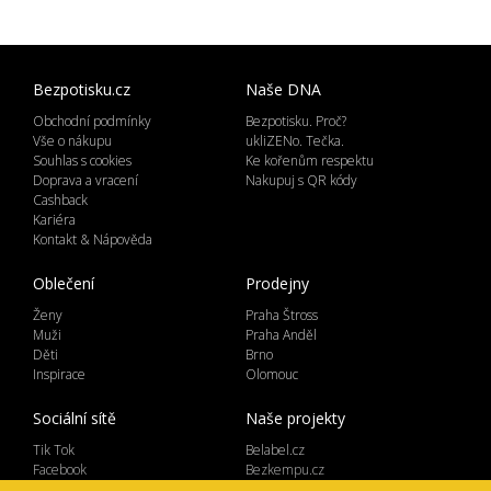
Bezpotisku.cz
Naše DNA
Obchodní podmínky
Bezpotisku. Proč?
Vše o nákupu
ukliZENo. Tečka.
Souhlas s cookies
Ke kořenům respektu
Doprava a vracení
Nakupuj s QR kódy
Cashback
Kariéra
Kontakt & Nápověda
Oblečení
Prodejny
Ženy
Praha Štross
Muži
Praha Anděl
Děti
Brno
Inspirace
Olomouc
Sociální sítě
Naše projekty
Tik Tok
Belabel.cz
Facebook
Bezkempu.cz
Instagram