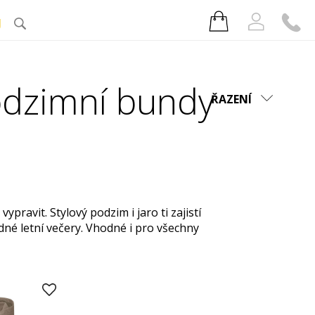
J
odzimní bundy
ŘAZENÍ
ypravit. Stylový podzim i jaro ti zajistí
é letní večery. Vhodné i pro všechny