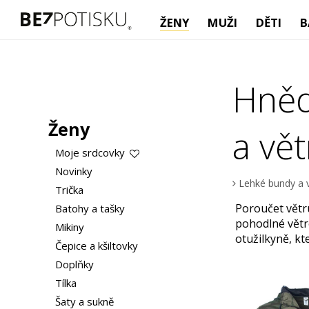
ŽENY
MUŽI
DĚTI
B
Hněd
Ženy
a vě
Moje srdcovky
Novinky
Lehké bundy a 
Trička
Poroučet větru,
Batohy a tašky
pohodlné větr
Mikiny
otužilkyně, kt
Čepice a kšiltovky
Doplňky
Tílka
Šaty a sukně