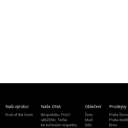
Naši výrobci
Naše DNA
Oblečení
Prodejny
Fruit of the loom
Bezpotisku. Proč?
Ženy
Praha Štros
ukliZENo. Tečka.
Muži
Praha Andě
Ke kořenům respektu
Děti
Brno