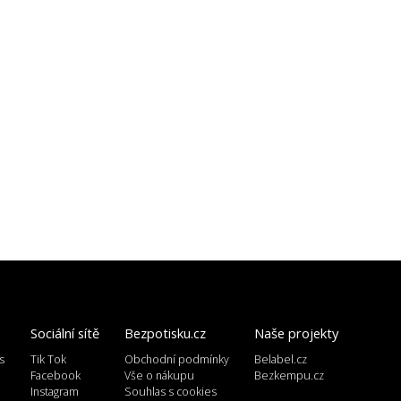
Sociální sítě
Bezpotisku.cz
Naše projekty
s
Tik Tok
Obchodní podmínky
Belabel.cz
l
Facebook
Vše o nákupu
Bezkempu.cz
Instagram
Souhlas s cookies