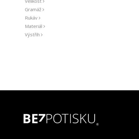
Velikost
Gramáž
Rukáv
Materiál
Výstřih
Udržitelnost
Střih
Výrobce