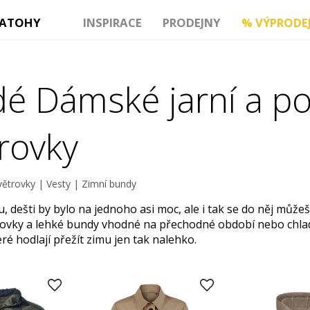
ATOHY
INSPIRACE
PRODEJNY
%
VÝPRODE
é Dámské jarní a p
trovky
větrovky
|
Vesty
|
Zimní bundy
 dešti by bylo na jednoho asi moc, ale i tak se do něj můžeš v
ovky a lehké bundy vhodné na přechodné období nebo chladn
eré hodlají přežít zimu jen tak nalehko.