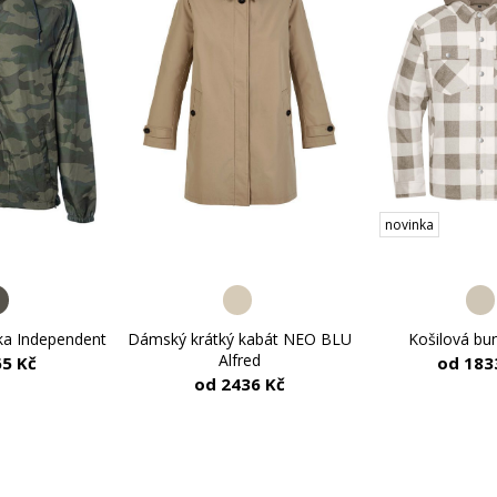
novinka
Košilová bu
ka Independent
Dámský krátký kabát NEO BLU
Alfred
od 183
65 Kč
od 2436 Kč