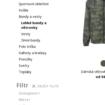
Sportovní oblečení
Košile
Bundy a vesty
Lehké bundy a
větrovky
Vesty
Zimní bundy
Polo trička
Kalhoty a kraťasy
Ponožky
Svetry
Dámská větrov
Tepláky
od 5
Filtr
ZRUŠIT FILTR
Dostupnost
Barva