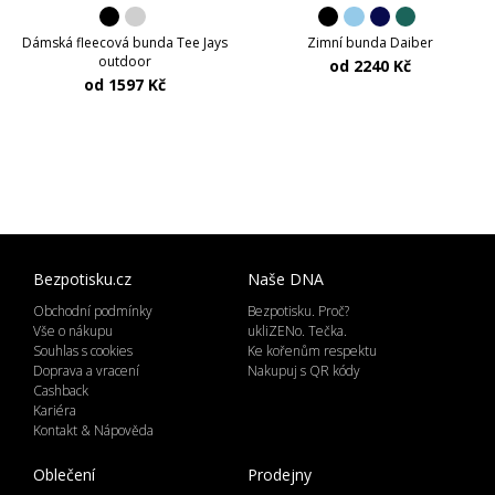
Dámská fleecová bunda Tee Jays
Zimní bunda Daiber
outdoor
od 2240 Kč
od 1597 Kč
Bezpotisku.cz
Naše DNA
Obchodní podmínky
Bezpotisku. Proč?
Vše o nákupu
ukliZENo. Tečka.
Souhlas s cookies
Ke kořenům respektu
Doprava a vracení
Nakupuj s QR kódy
Cashback
Kariéra
Kontakt & Nápověda
Oblečení
Prodejny