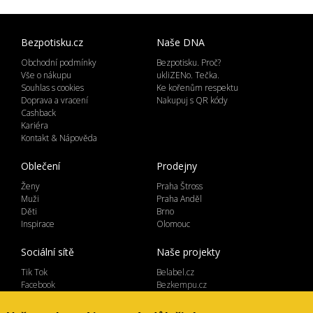
Bezpotisku.cz
Naše DNA
Obchodní podmínky
Bezpotisku. Proč?
Vše o nákupu
ukliZENo. Tečka.
Souhlas s cookies
Ke kořenům respektu
Doprava a vracení
Nakupuj s QR kódy
Cashback
Kariéra
Kontakt & Nápověda
Oblečení
Prodejny
Ženy
Praha Štross
Muži
Praha Anděl
Děti
Brno
Inspirace
Olomouc
Sociální sítě
Naše projekty
Tik Tok
Belabel.cz
Facebook
Bezkempu.cz
Instagram