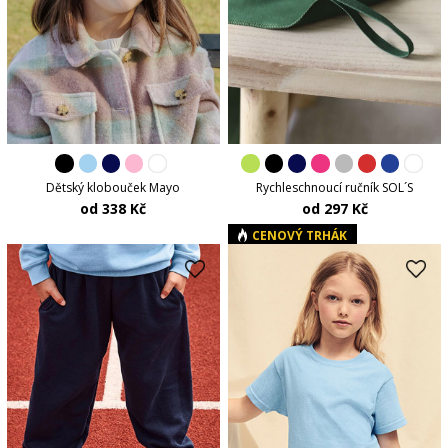
Dětský klobouček Mayo
Rychleschnoucí ručník SOL´S
od 338 Kč
od 297 Kč
CENOVÝ TRHÁK