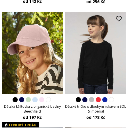
od 142 Kč
od 256 Kč
Dětská kšiltovka z organické bavlny
Dětské tričko s dlouhým rukávem SOL
Beechfield
´S Imperial
od 197 Kč
od 178 Kč
CENOVÝ TRHÁK