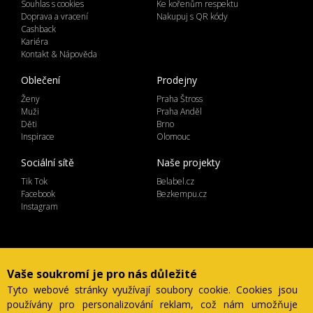
Souhlas s cookies
Ke kořenům respektu
Doprava a vracení
Nakupuj s QR kódy
Cashback
Kariéra
Kontakt & Nápověda
Oblečení
Prodejny
Ženy
Praha Štross
Muži
Praha Anděl
Děti
Brno
Inspirace
Olomouc
Sociální sítě
Naše projekty
Tik Tok
Belabel.cz
Facebook
Bezkempu.cz
Instagram
Lemicom spol. s r.o. | IČ 27561054
Vaše soukromí je pro nás důležité
Ve Žlíbku 1800/77, hala A2, Praha 9, 19300
Tyto webové stránky využívají soubory cookie. Cookies jsou
Česká Republika
používány pro personalizování reklam, což nám umožňuje