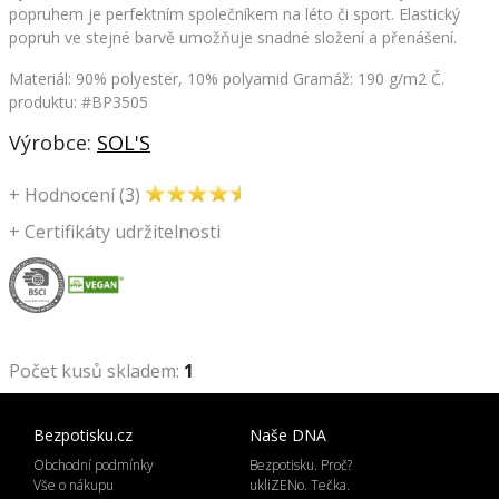
popruhem je perfektním společníkem na léto či sport. Elastický
popruh ve stejné barvě umožňuje snadné složení a přenášení.
Materiál: 90% polyester, 10% polyamid Gramáž: 190 g/m2
Č.
produktu: #BP3505
Výrobce:
SOL'S
+
Hodnocení (3)
+
Certifikáty udržitelnosti
Počet kusů skladem:
1
Bezpotisku.cz
Naše DNA
Obchodní podmínky
Bezpotisku. Proč?
Vše o nákupu
ukliZENo. Tečka.