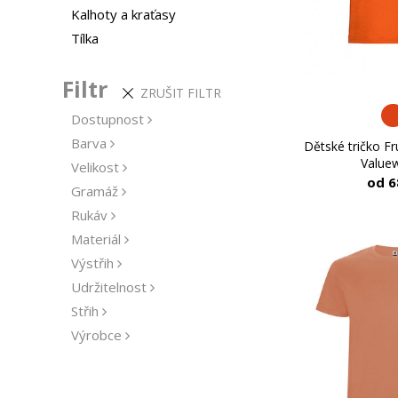
Kalhoty a kraťasy
Tílka
Filtr
ZRUŠIT FILTR
Dostupnost
Barva
Dětské tričko Fr
Value
Velikost
od 6
Gramáž
Rukáv
Materiál
Výstřih
Udržitelnost
Střih
Výrobce