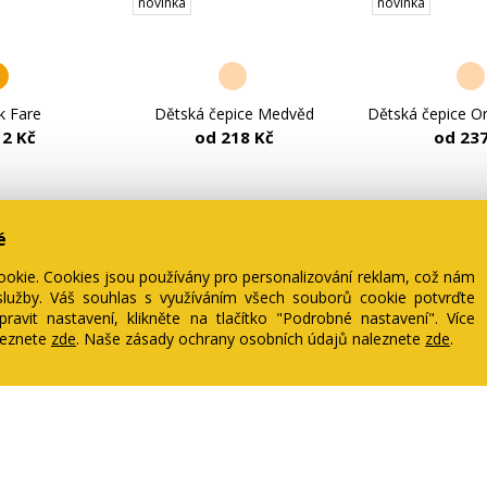
novinka
novinka
k Fare
Dětská čepice Medvěd
Dětská čepice O
12 Kč
od 218 Kč
od 237
é
ookie. Cookies jsou používány pro personalizování reklam, což nám
lužby. Váš souhlas s využíváním všech souborů cookie potvrďte
ravit nastavení, klikněte na tlačítko "Podrobné nastavení". Více
leznete
zde
. Naše zásady ochrany osobních údajů naleznete
zde
.