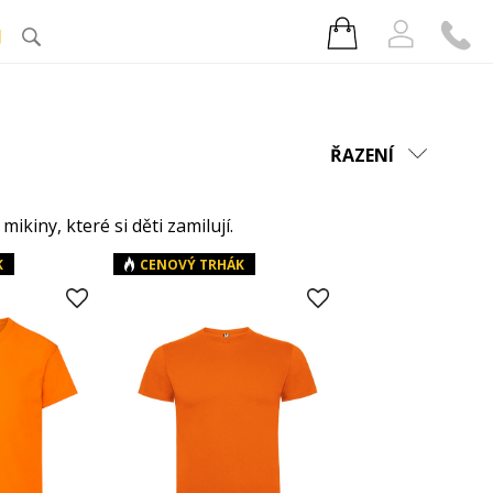
J
ŘAZENÍ
kiny, které si děti zamilují.
K
CENOVÝ TRHÁK