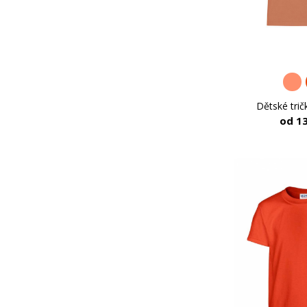
Dětské trič
od 1