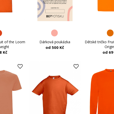
Dětské tričko Fru
Dárková poukázka
uit of the Loom
Origin
weight
od 500 Kč
od 69
8 Kč