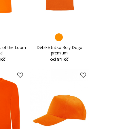
it of the Loom
Dětské tričko Roly Dogo
al
premium
 Kč
od 81 Kč