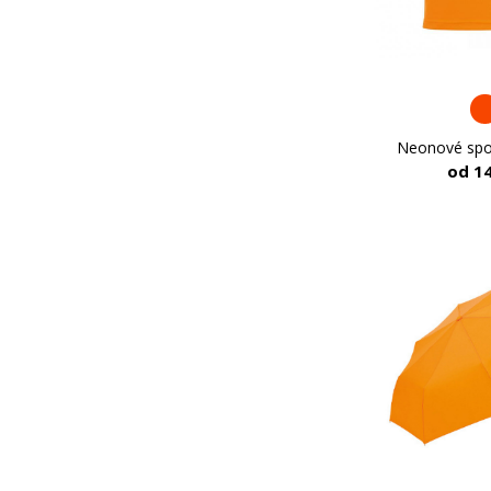
Neonové spor
od 1