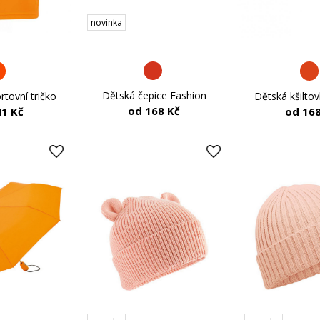
novinka
Dětská čepice Fashion
tovní tričko
Dětská kšilto
od 168 Kč
41 Kč
od 168