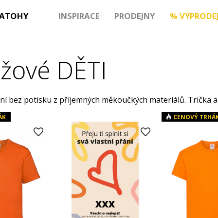
ATOHY
INSPIRACE
PRODEJNY
%
VÝPRODE
žové DĚTI
í bez potisku z příjemných měkoučkých materiálů. Trička a mi
ÁK
CENOVÝ TRHÁ