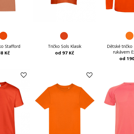
ko Stafford
Dětské tričko
Tričko Sols Klasik
rukávem E
38 Kč
od 97 Kč
od 190