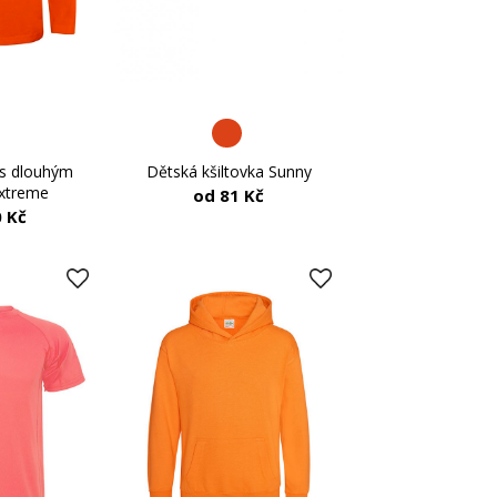
 s dlouhým
Dětská kšiltovka Sunny
xtreme
od 81 Kč
 Kč