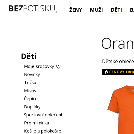
ŽENY
MUŽI
DĚTI
B
Oran
Děti
Dětské oblečen
Moje srdcovky
CENOVÝ TRH
Novinky
Trička
Mikiny
Čepice
Doplňky
Sportovní oblečení
Pro miminka
Košile a polokošile