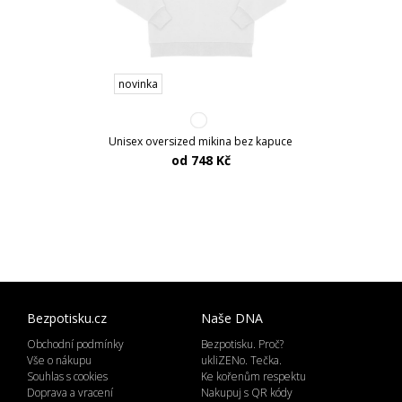
novinka
Unisex oversized mikina bez kapuce
od 748 Kč
Bezpotisku.cz
Naše DNA
Obchodní podmínky
Bezpotisku. Proč?
Vše o nákupu
ukliZENo. Tečka.
Souhlas s cookies
Ke kořenům respektu
Doprava a vracení
Nakupuj s QR kódy