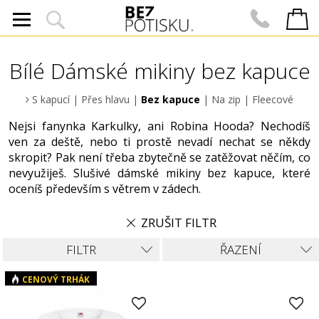
Bílé Dámské mikiny bez kapuce
S kapucí
|
Přes hlavu
|
Bez kapuce
|
Na zip
|
Fleecové
Nejsi fanynka Karkulky, ani Robina Hooda? Nechodíš
ven za deště, nebo ti prostě nevadí nechat se někdy
skropit? Pak není třeba zbytečně se zatěžovat něčím, co
nevyužiješ. Slušivé dámské mikiny bez kapuce, které
oceníš především s větrem v zádech.
ZRUŠIT FILTR
FILTR
ŘAZENÍ
CENOVÝ TRHÁK