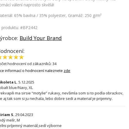
omácí válení naprosto skvělá!
ateriál: 65% bavlna / 35% polyester, Gramáž: 250 g/m²
. produktu: #BP2442
ýrobce:
Build Your Brand
odnocení:
očet hodnocení od zákazníků: 34
íce informací o hodnocení naleznete
zde
ikoleta L.
5.12.2025
obalt blue/Navy, XL
rekvapili ma sirsie “motylie” rukavy, nevšimla som si to podla obrazkov,
le aj tak som si ju nechala, lebo dobre sedi a material je prijemny.
iriam S.
29.04.2023
edý melír, M
eľmi príjemný materiál,sedí výborne