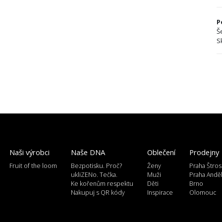
P
Š
S
Naši výrobci
Naše DNA
Oblečení
Prodejny
Fruit of the loom
Bezpotisku. Proč?
Ženy
Praha Štros
ukliZENo. Tečka.
Muži
Praha Andě
Ke kořenům respektu
Děti
Brno
Nakupuj s QR kódy
Inspirace
Olomouc