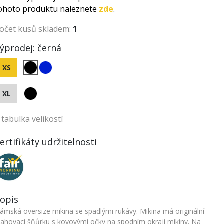
ohoto produktu naleznete
zde
.
očet kusů skladem:
1
ýprodej:
černá
XS
XL
tabulka velikostí
ertifikáty udržitelnosti
opis
ámská oversize mikina se spadlými rukávy. Mikina má originální
tahovací šňůrku s kovovými očky na spodním okraji mikiny. Na