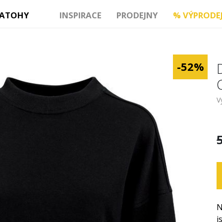
ATOHY
INSPIRACE
PRODEJNY
%
VÝPRODE
-52%
V
N
j