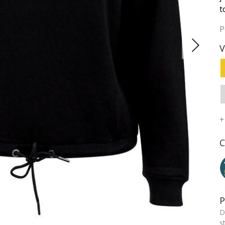
t
P
V
+
C
P
D
s