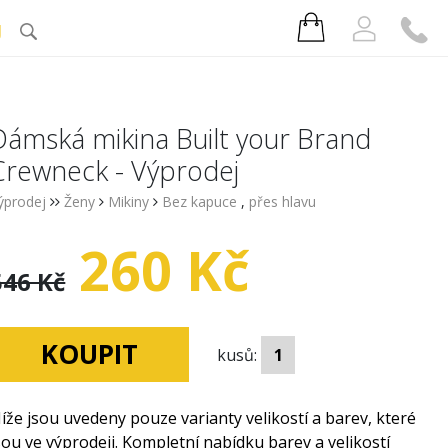
J
Dámská mikina Built your Brand
Crewneck - Výprodej
ýprodej
Ženy
Mikiny
Bez kapuce
,
přes hlavu
260 Kč
546 Kč
KOUPIT
kusů:
íže jsou uvedeny pouze varianty velikostí a barev, které
sou ve výprodeji. Kompletní nabídku barev a velikostí