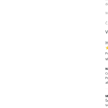
d
M
Č
V
H
P
V
N
C
P
a
M
Š
V