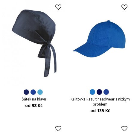
Kšiltovka Result headwear s nízkým
Šátek na hlavu
profilem
od 98 Kč
od 135 Kč