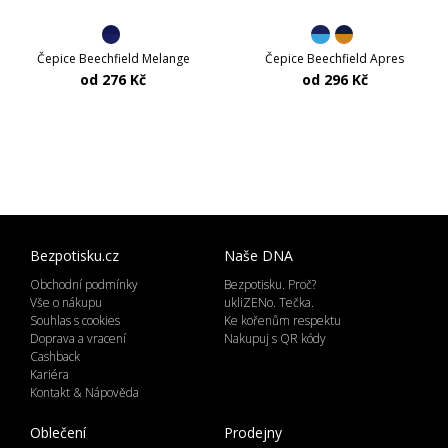
Čepice Beechfield Melange
Čepice Beechfield Apres
od 276 Kč
od 296 Kč
Bezpotisku.cz
Naše DNA
Obchodní podmínky
Bezpotisku. Proč?
Vše o nákupu
ukliZENo. Tečka.
Souhlas s cookies
Ke kořenům respektu
Doprava a vracení
Nakupuj s QR kódy
Cashback
Kariéra
Kontakt & Nápověda
Oblečení
Prodejny