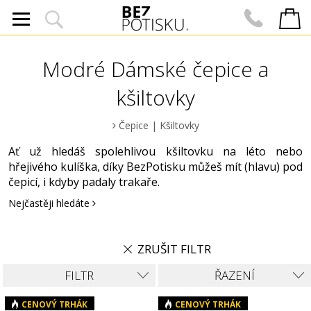
Modré Dámské čepice a
kšiltovky
Čepice
|
Kšiltovky
Ať už hledáš spolehlivou kšiltovku na léto nebo
hřejivého kulíška, díky BezPotisku můžeš mít (hlavu) pod
čepicí, i kdyby padaly trakaře.
Nejčastěji hledáte
ZRUŠIT FILTR
FILTR
ŘAZENÍ
CENOVÝ TRHÁK
CENOVÝ TRHÁK