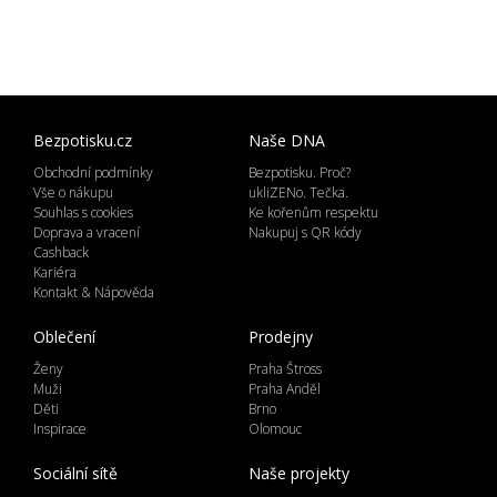
Bezpotisku.cz
Naše DNA
Obchodní podmínky
Bezpotisku. Proč?
Vše o nákupu
ukliZENo. Tečka.
Souhlas s cookies
Ke kořenům respektu
Doprava a vracení
Nakupuj s QR kódy
Cashback
Kariéra
Kontakt & Nápověda
Oblečení
Prodejny
Ženy
Praha Štross
Muži
Praha Anděl
Děti
Brno
Inspirace
Olomouc
Sociální sítě
Naše projekty