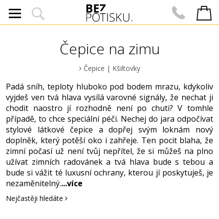
Čepice na zimu
Čepice
|
Kšiltovky
Padá sníh, teploty hluboko pod bodem mrazu, kdykoliv
vyjdeš ven tvá hlava vysílá varovné signály, že nechat ji
chodit naostro jí rozhodně není po chuti? V tomhle
případě, to chce speciální péči. Nechej do jara odpočívat
stylové látkové čepice a dopřej svým loknám nový
doplněk, který potěší oko i zahřeje. Ten pocit blaha, že
zimní počasí už není tvůj nepřítel, že si můžeš na plno
užívat zimních radovánek a tvá hlava bude s tebou a
bude si vážit té luxusní ochrany, kterou jí poskytuješ, je
nezaměnitelný.
...více
Nejčastěji hledáte