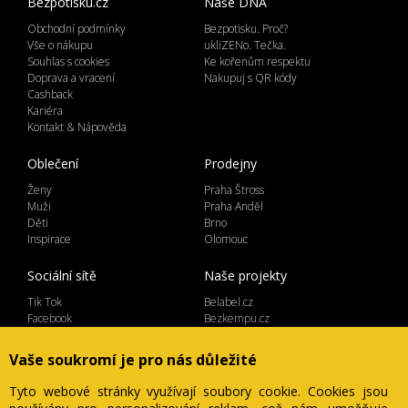
Bezpotisku.cz
Naše DNA
Obchodní podmínky
Bezpotisku. Proč?
Vše o nákupu
ukliZENo. Tečka.
Souhlas s cookies
Ke kořenům respektu
Doprava a vracení
Nakupuj s QR kódy
Cashback
Kariéra
Kontakt & Nápověda
Oblečení
Prodejny
Ženy
Praha Štross
Muži
Praha Anděl
Děti
Brno
Inspirace
Olomouc
Sociální sítě
Naše projekty
Tik Tok
Belabel.cz
Facebook
Bezkempu.cz
Instagram
Vaše soukromí je pro nás důležité
Tyto webové stránky využívají soubory cookie. Cookies jsou