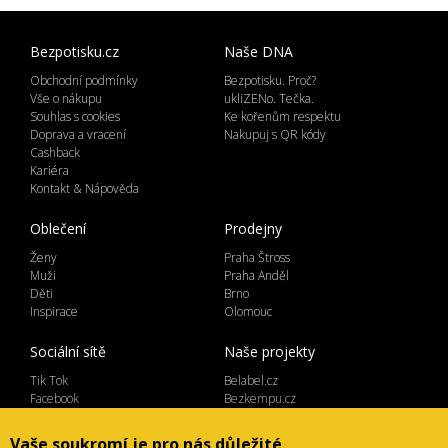
Bezpotisku.cz
Naše DNA
Obchodní podmínky
Bezpotisku. Proč?
Vše o nákupu
ukliZENo. Tečka.
Souhlas s cookies
Ke kořenům respektu
Doprava a vracení
Nakupuj s QR kódy
Cashback
Kariéra
Kontakt & Nápověda
Oblečení
Prodejny
Ženy
Praha Štross
Muži
Praha Anděl
Děti
Brno
Inspirace
Olomouc
Sociální sítě
Naše projekty
Tik Tok
Belabel.cz
Facebook
Bezkempu.cz
Instagram
Vaše soukromí je pro nás důležité