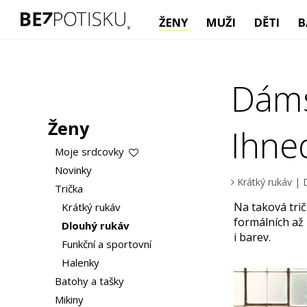
ŽENY
MUŽI
DĚTI
B
Dáms
Ženy
Ihne
Moje srdcovky
Novinky
Krátký rukáv
|
Trička
Na taková trič
Krátký rukáv
formálních až 
Dlouhý rukáv
i barev.
Funkční a sportovní
Halenky
Batohy a tašky
Mikiny