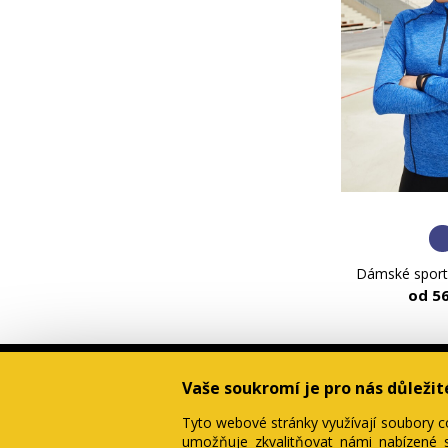
Dámské sporto
od 5
Vaše soukromí je pro nás důležit
Tyto webové stránky využívají soubory c
umožňuje zkvalitňovat námi nabízené s