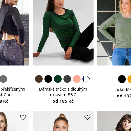
 překříženými
Dámské tričko s dlouhým
Tričko Ma
st Cool
rukávem B&C
od 132
8 Kč
od 185 Kč