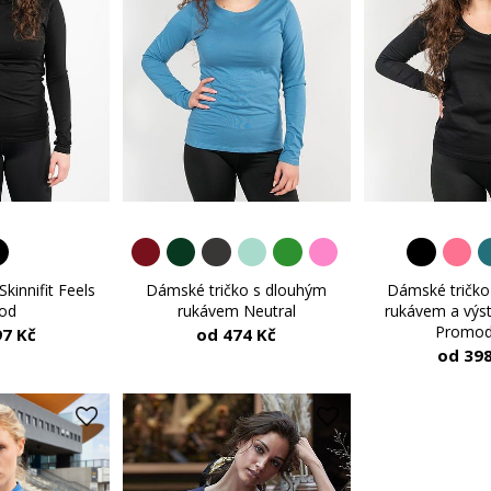
kinnifit Feels
Dámské tričko s dlouhým
Dámské tričko
od
rukávem Neutral
rukávem a výs
Promod
97 Kč
od 474 Kč
od 398