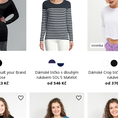
novinka
uilt your Brand
Dámské tričko s dlouhým
Dámské Crop tri
cose
rukávem SOL'S Matelot
rukáv
23 Kč
od 546 Kč
od 370