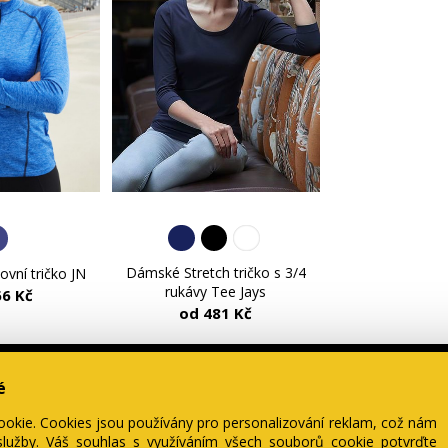
Dámské Stretch tričko s 3/4
vní tričko JN
rukávy Tee Jays
66 Kč
od 481 Kč
é
ookie. Cookies jsou používány pro personalizování reklam, což nám
Naši výrobci
Naše DNA
Oblečení
Prodejny
lužby. Váš souhlas s využíváním všech souborů cookie potvrďte