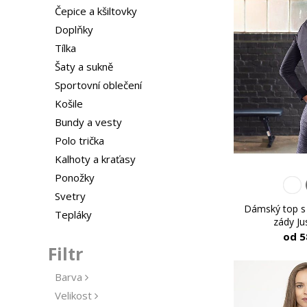
Čepice a kšiltovky
Doplňky
Tílka
Šaty a sukně
Sportovní oblečení
Košile
Bundy a vesty
Polo trička
Kalhoty a kraťasy
Ponožky
Svetry
Dámský top s
Tepláky
zády Ju
od 5
Filtr
Barva
Velikost