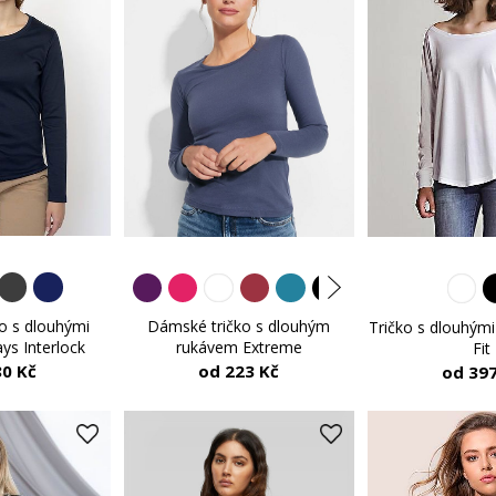
o s dlouhými
Dámské tričko s dlouhým
Tričko s dlouhým
ys Interlock
rukávem Extreme
Fit
80 Kč
od 223 Kč
od 397