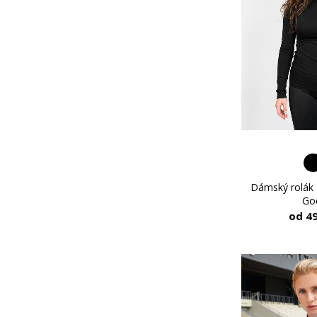
Dámský rolák S
Go
od 4