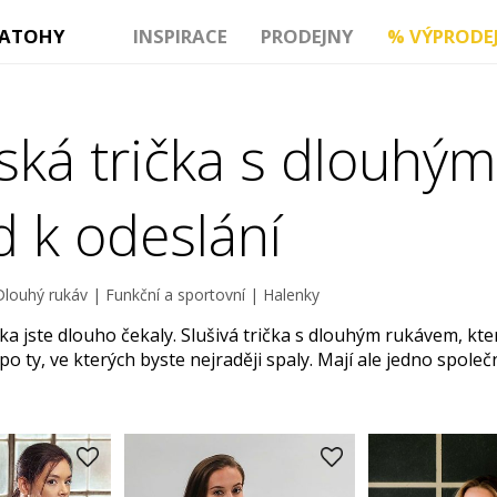
ATOHY
INSPIRACE
PRODEJNY
%
VÝPRODE
ká trička s dlouhým
d k odeslání
Dlouhý rukáv
|
Funkční a sportovní
|
Halenky
ka jste dlouho čekaly. Slušivá trička s dlouhým rukávem, kte
po ty, ve kterých byste nejraději spaly. Mají ale jedno společ