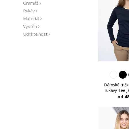
Gramáž
Rukáv
Materiál
Výstřih
Udržitelnost
Střih
Výrobce
Dámské tričk
rukávy Tee Ja
od 4