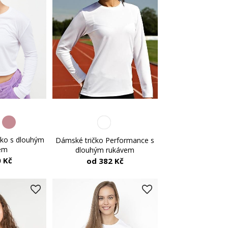
čko s dlouhým
Dámské tričko Performance s
em
dlouhým rukávem
 Kč
od 382 Kč