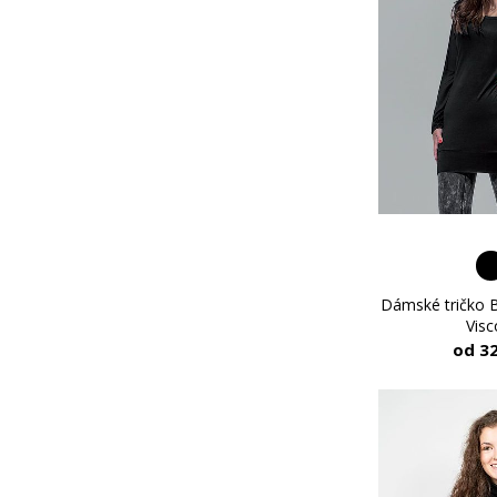
Dámské tričko B
Vis
od 3