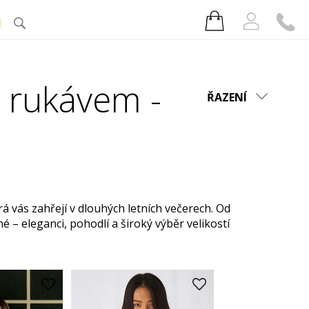
J
 rukávem -
ŘAZENÍ
rá vás zahřejí v dlouhých letních večerech. Od
né – eleganci, pohodlí a široký výběr velikostí