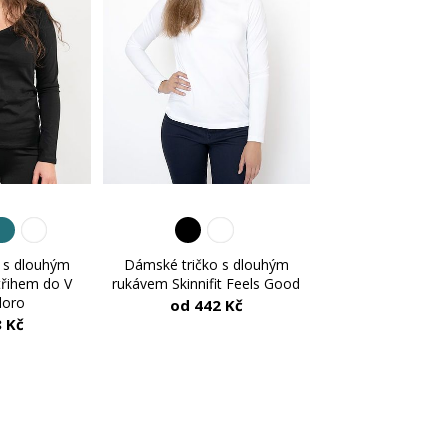
 s dlouhým
Dámské tričko s dlouhým
třihem do V
rukávem Skinnifit Feels Good
oro
od 442 Kč
 Kč