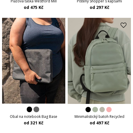
Plážová taška Westford Mill
Plstěný Shopper s kapsami
od 475 Kč
od 297 Kč
Obal na notebook Bag Base
Minimalistický batoh Recycled
od 321 Kč
od 497 Kč