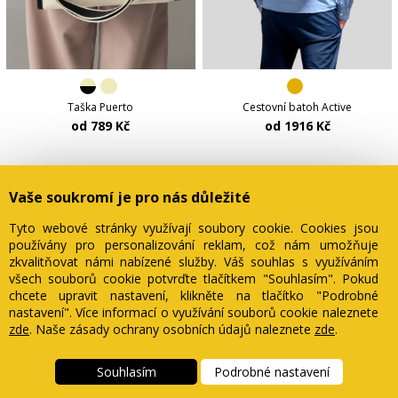
Taška Puerto
Cestovní batoh Active
od 789 Kč
od 1916 Kč
Vaše soukromí je pro nás důležité
Tyto webové stránky využívají soubory cookie. Cookies jsou
používány pro personalizování reklam, což nám umožňuje
zkvalitňovat námi nabízené služby. Váš souhlas s využíváním
všech souborů cookie potvrďte tlačítkem "Souhlasím". Pokud
Bezpotisku.cz
Naše DNA
chcete upravit nastavení, klikněte na tlačítko "Podrobné
Obchodní podmínky
Bezpotisku. Proč?
nastavení". Více informací o využívání souborů cookie naleznete
Vše o nákupu
ukliZENo. Tečka.
zde
. Naše zásady ochrany osobních údajů naleznete
zde
.
Souhlas s cookies
Ke kořenům respektu
Doprava a vracení
Nakupuj s QR kódy
Souhlasím
Podrobné nastavení
Cashback
Kariéra