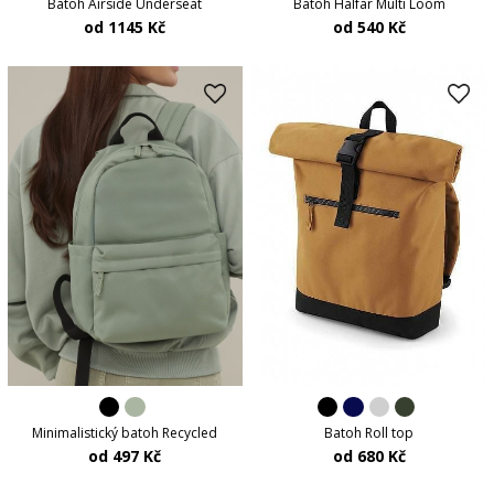
Batoh Halfar Multi Loom
Batoh Airside Underseat
od 540 Kč
od 1145 Kč
Minimalistický batoh Recycled
Batoh Roll top
od 497 Kč
od 680 Kč