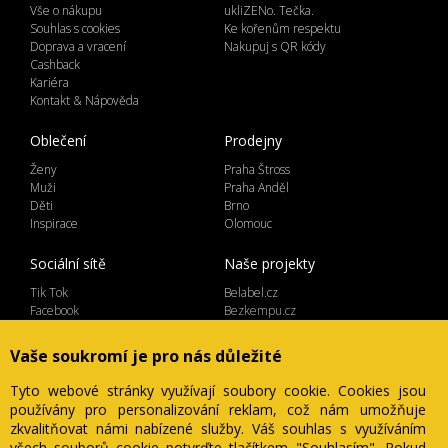
Vše o nákupu
ukliZENo. Tečka.
Souhlas s cookies
Ke kořenům respektu
Doprava a vracení
Nakupuj s QR kódy
Cashback
Kariéra
Kontakt & Nápověda
Oblečení
Prodejny
Ženy
Praha Štross
Muži
Praha Anděl
Děti
Brno
Inspirace
Olomouc
Sociální sítě
Naše projekty
Tik Tok
Belabel.cz
Facebook
Bezkempu.cz
Instagram
Vaše soukromí je pro nás důležité
Tyto webové stránky využívají soubory cookie. Cookies jsou
používány pro personalizování reklam, což nám umožňuje
Lemicom spol. s r.o. | IČ 27561054
zkvalitňovat námi nabízené služby. Váš souhlas s využíváním
Ve Žlíbku 1800/77, hala A2, Praha 9, 19300
všech souborů cookie potvrďte tlačítkem "Souhlasím". Pokud
Česká Republika