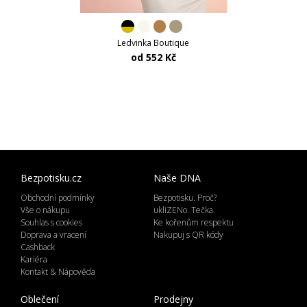
Ledvinka Boutique
od 552 Kč
Bezpotisku.cz
Naše DNA
Obchodní podmínky
Bezpotisku. Proč?
Vše o nákupu
ukliZENo. Tečka.
Souhlas s cookies
Ke kořenům respektu
Doprava a vracení
Nakupuj s QR kódy
Cashback
Kariéra
Kontakt & Nápověda
Oblečení
Prodejny