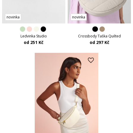
novinka
novinka
Ledvinka Studio
Crossbody Taška Quilted
od 251 Kč
od 297 Kč