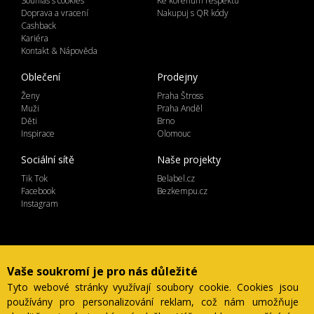
Souhlas s cookies
Ke kořenům respektu
Doprava a vracení
Nakupuj s QR kódy
Cashback
Kariéra
Kontakt & Nápověda
Oblečení
Prodejny
Ženy
Praha Štross
Muži
Praha Anděl
Děti
Brno
Inspirace
Olomouc
Sociální sítě
Naše projekty
Tik Tok
Belabel.cz
Facebook
Bezkempu.cz
Instagram
Lemicom spol. s r.o. | IČ 27561054
Vaše soukromí je pro nás důležité
Ve Žlíbku 1800/77, hala A2, Praha 9, 19300
Tyto webové stránky využívají soubory cookie. Cookies jsou
Česká Republika
používány pro personalizování reklam, což nám umožňuje