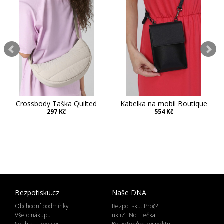
Crossbody Taška Quilted
Kabelka na mobil Boutique
297 Kč
554 Kč
Bezpotisku.cz
Naše DNA
Obchodní podmínky
Bezpotisku. Proč?
Vše o nákupu
ukliZENo. Tečka.