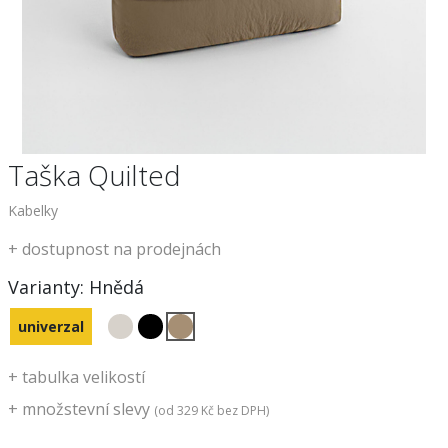
Taška Quilted
Kabelky
+
dostupnost na prodejnách
Varianty:
Hnědá
univerzal
+
tabulka velikostí
+
množstevní slevy
(od
329 Kč
bez DPH)