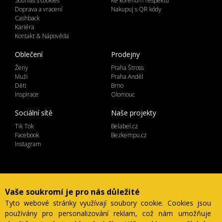
Souhlas s cookies
Ke kořenům respektu
Doprava a vracení
Nakupuj s QR kódy
Cashback
Kariéra
Kontakt & Nápověda
Oblečení
Prodejny
Ženy
Praha Štross
Muži
Praha Anděl
Děti
Brno
Inspirace
Olomouc
Sociální sítě
Naše projekty
Tik Tok
Belabel.cz
Facebook
Bezkempu.cz
Instagram
Lemicom spol. s r.o. | IČ 27561054
Vaše soukromí je pro nás důležité
Ve Žlíbku 1800/77, hala A2, Praha 9, 19300
Tyto webové stránky využívají soubory cookie. Cookies jsou
Česká Republika
používány pro personalizování reklam, což nám umožňuje