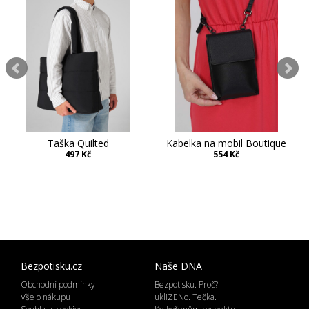
Taška Quilted
Kabelka na mobil Boutique
497 Kč
554 Kč
Bezpotisku.cz
Naše DNA
Obchodní podmínky
Bezpotisku. Proč?
Vše o nákupu
ukliZENo. Tečka.