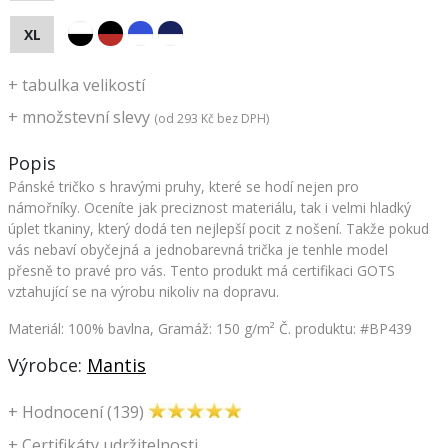
XL
+
tabulka velikostí
+
množstevní slevy
(od
293 Kč
bez DPH)
Popis
Pánské tričko s hravými pruhy, které se hodí nejen pro
námořníky. Oceníte jak preciznost materiálu, tak i velmi hladký
úplet tkaniny, který dodá ten nejlepší pocit z nošení. Takže pokud
vás nebaví obyčejná a jednobarevná trička je tenhle model
přesně to pravé pro vás. Tento produkt má certifikaci GOTS
vztahující se na výrobu nikoliv na dopravu.
Materiál: 100% bavlna, Gramáž: 150 g/m²
Č. produktu: #BP439
Výrobce:
Mantis
+
Hodnocení (139)
+
Certifikáty udržitelnosti