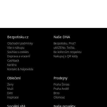
Bezpotisku.cz
Naše DNA
Obchodní podmínky
Bezpotisku. Proč?
Vše o nákupu
ukliZENo. Tečka.
Souhlas s cookies
Ke kořenům respektu
Doprava a vracení
Nakupuj s QR kódy
Cashback
Kariéra
Kontakt & Nápověda
Oblečení
Prodejny
Ženy
Praha Štross
Muži
Praha Anděl
Děti
Brno
Inspirace
Olomouc
Sociální sítě
Naše projekty