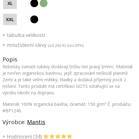
XL
XXL
+
tabulka velikostí
+
množstevní slevy
(od
263 Kč
bez DPH)
Popis
Rebelsky svinuté rukávy dodávají tričku ten pravý šmrnc. Materiál
je tvořen organickou bavlnou, jejíž zpracování neškodí planetě
Zemi a je také velmi měkký, hladký a dodává příjemný pocit z
nošení. Tento produkt má certifikaci GOTS vztahující se na
výrobu nikoliv na dopravu.
Materiál: 100% organická bavlna, Gramáž: 150 g/m²
Č. produktu:
#BP1240
Výrobce:
Mantis
+
Hodnocení (34)