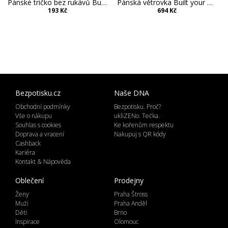
Pánské tričko bez rukávů Built your Brand
Pánská větrovka Built your Brand Builted
193 Kč
694 Kč
Bezpotisku.cz
Naše DNA
Obchodní podmínky
Bezpotisku. Proč?
Vše o nákupu
ukliZENo. Tečka.
Souhlas s cookies
Ke kořenům respektu
Doprava a vracení
Nakupuj s QR kódy
Cashback
Kariéra
Kontakt & Nápověda
Oblečení
Prodejny
Ženy
Praha Štross
Muži
Praha Anděl
Děti
Brno
Inspirace
Olomouc