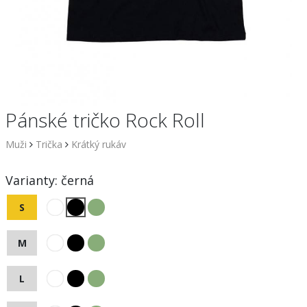
Pánské tričko Rock Roll
Muži
Trička
Krátký rukáv
Varianty:
černá
S
M
L