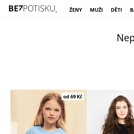
ŽENY
MUŽI
DĚTI
B
Nep
 Kč
od 69 Kč