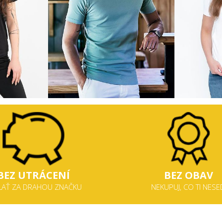
BEZ
UTRÁCENÍ
BEZ
OBAV
LAŤ ZA DRAHOU ZNAČKU
NEKUPUJ, CO TI NESE