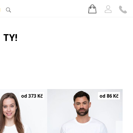
J
 TY!
od 373 Kč
od 86 Kč