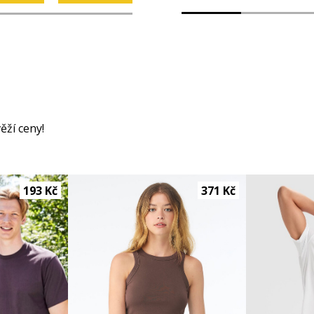
ěží ceny!
193 Kč
371 Kč