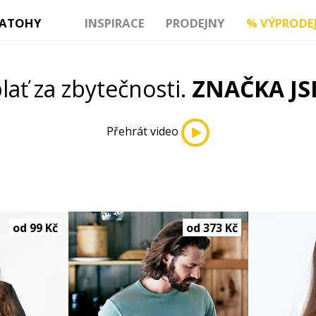
ATOHY
INSPIRACE
PRODEJNY
%
VÝPRODE
lať za zbytečnosti.
ZNAČKA JSI
Přehrát video
od 99 Kč
od 373 Kč