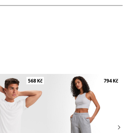
568 Kč
794 Kč