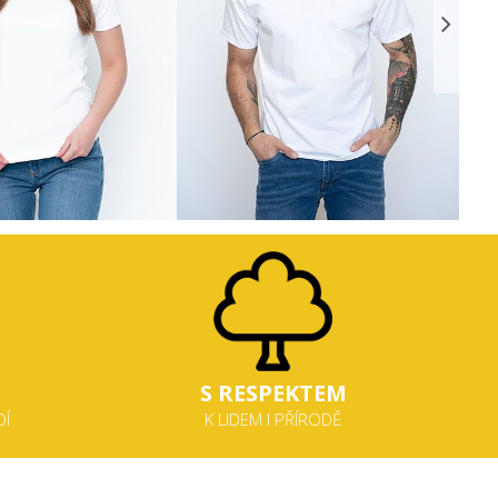
S
RESPEKTEM
DÍ
K LIDEM I PŘÍRODĚ