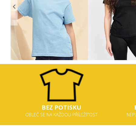
BEZ
POTISKU
OBLEČ SE NA KAŽDOU PŘÍLEŽITOST
NEP