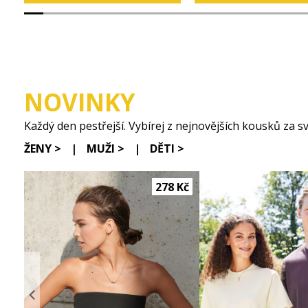
NOVINKY
Každý den pestřejší. Vybírej z nejnovějších kousků za sv
ŽENY >
|
MUŽI >
|
DĚTI >
278 Kč