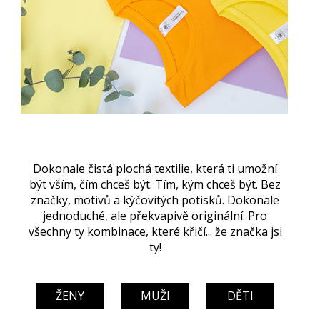
Dokonale čistá plochá textilie, která ti umožní
být vším, čím chceš být. Tím, kým chceš být. Bez
značky, motivů a kýčovitých potisků. Dokonale
jednoduché, ale překvapivě originální. Pro
všechny ty kombinace, které křičí... že značka jsi
ty!
ŽENY
MUŽI
DĚTI