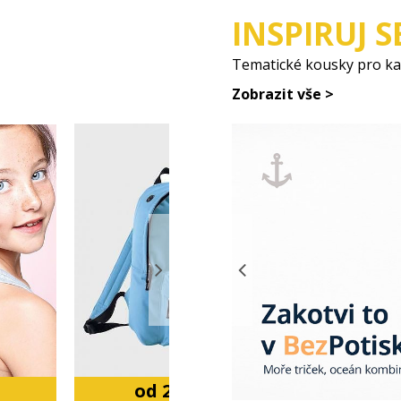
INSPIRUJ S
Tematické kousky pro každ
Zobrazit vše >
od 247 Kč
od 9