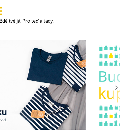
E
é tvé já. Pro teď a tady.
9 Kč
od 276 Kč