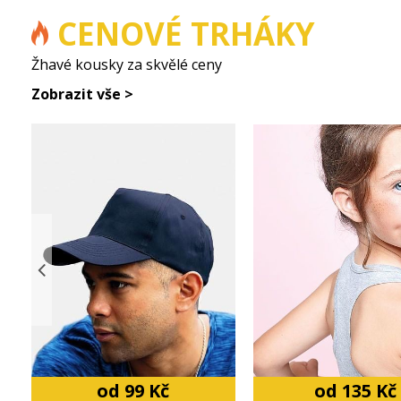
CENOVÉ TRHÁKY
Žhavé kousky za skvělé ceny
Zobrazit vše >
od 99 Kč
od 135 Kč