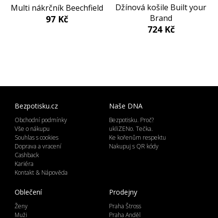
Džínová košile Built your
Multi nákrčník Beechfield
Brand
97 Kč
724 Kč
Bezpotisku.cz
Naše DNA
Obchodní podmínky
Bezpotisku. Proč?
Vše o nákupu
ukliZENo. Tečka.
Souhlas s cookies
Ke kořenům respektu
Doprava a vracení
Nakupuj s QR kódy
Cashback
Kariéra
Kontakt & Nápověda
Oblečení
Prodejny
Ženy
Praha Štross
Muži
Praha Anděl