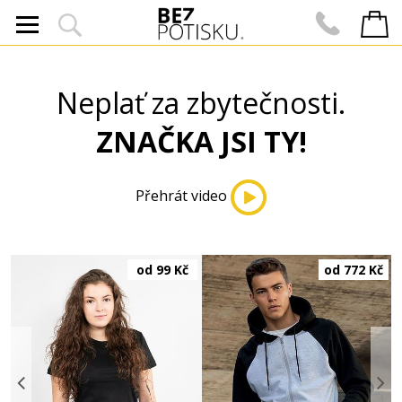
Neplať za zbytečnosti.
ZNAČKA JSI TY!
Přehrát video
č
od 99 Kč
od 772 Kč