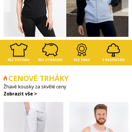
BEZ
POTISKU
BEZ
UTRÁCENÍ
BEZ
OBAV
S
RESPEKTEM
CENOVÉ TRHÁKY
Žhavé kousky za skvělé ceny
Zobrazit vše >