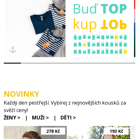
NOVINKY
Každý den pestřejší. Vybírej z nejnovějších kousků za
svěží ceny!
ŽENY >
|
MUŽI >
|
DĚTI >
278 Kč
193 Kč