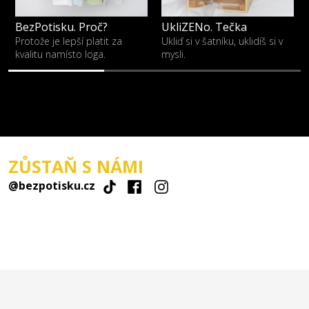
BezPotisku. Proč?
UkliZENo. Tečka
Protože je lepší platit za
Ukliď si v šatníku, uklidíš si v
kvalitu namísto loga.
mysli.
ZŮSTAŇ S NÁMI
@bezpotisku.cz