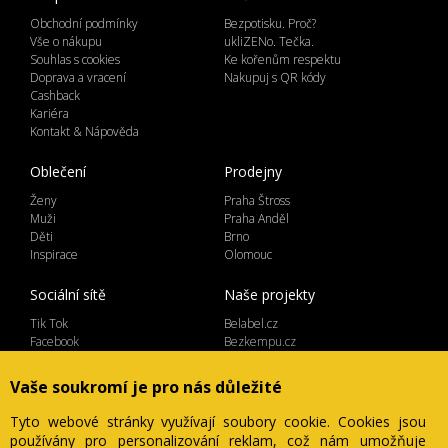
Obchodní podmínky
Bezpotisku. Proč?
Vše o nákupu
ukliZENo. Tečka.
Souhlas s cookies
Ke kořenům respektu
Doprava a vracení
Nakupuj s QR kódy
Cashback
Kariéra
Kontakt & Nápověda
Oblečení
Prodejny
Ženy
Praha Štross
Muži
Praha Anděl
Děti
Brno
Inspirace
Olomouc
Sociální sítě
Naše projekty
Tik Tok
Belabel.cz
Facebook
Bezkempu.cz
Instagram
Vaše soukromí je pro nás důležité
Tyto webové stránky využívají soubory cookie. Cookies jsou
používány pro personalizování reklam, což nám umožňuje
Lemicom spol. s r.o. | IČ 27561054