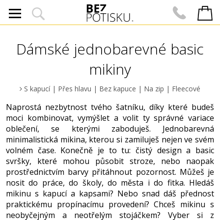
Dámské jednobarevné basic
mikiny
S kapucí
|
Přes hlavu
|
Bez kapuce
|
Na zip
|
Fleecové
Naprostá nezbytnost tvého šatníku, díky které budeš
moci kombinovat, vymýšlet a volit ty správné variace
oblečení, se kterými zaboduješ. Jednobarevná
minimalistická mikina, kterou si zamiluješ nejen ve svém
volném čase. Konečně je to tu: čistý design a basic
svršky, které mohou působit stroze, nebo naopak
prostřednictvím barvy přitáhnout pozornost. Můžeš je
nosit do práce, do školy, do města i do fitka. Hledáš
mikinu s kapucí a kapsami? Nebo snad dáš přednost
praktickému propínacímu provedení? Chceš mikinu s
neobyčejným a neotřelým stojáčkem? Vyber si z