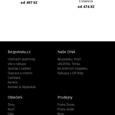
Crewneck
od 497 Kč
od 474 Kč
Bezpotisku.cz
Naše DNA
Obchodní podmínky
Bezpotisku. Proč?
Vše o nákupu
ukliZENo. Tečka.
Souhlas s cookies
Ke kořenům respektu
Doprava a vracení
Nakupuj s QR kódy
Cashback
Kariéra
Kontakt & Nápověda
Oblečení
Prodejny
Ženy
Praha Štross
Muži
Praha Anděl
Děti
Brno