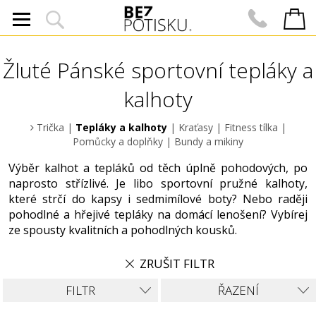
Žluté Pánské sportovní tepláky a
kalhoty
Trička
|
Tepláky a kalhoty
|
Kraťasy
|
Fitness tílka
|
Pomůcky a doplňky
|
Bundy a mikiny
Výběr kalhot a tepláků od těch úplně pohodových, po
naprosto střízlivé. Je libo sportovní pružné kalhoty,
které strčí do kapsy i sedmimílové boty? Nebo raději
pohodlné a hřejivé tepláky na domácí lenošení? Vybírej
ze spousty kvalitních a pohodlných kousků.
ZRUŠIT FILTR
FILTR
ŘAZENÍ