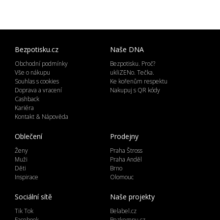
Bezpotisku.cz
Naše DNA
Obchodní podmínky
Bezpotisku. Proč?
Vše o nákupu
ukliZENo. Tečka.
Souhlas s cookies
Ke kořenům respektu
Doprava a vracení
Nakupuj s QR kódy
Cashback
Kariéra
Kontakt & Nápověda
Oblečení
Prodejny
Ženy
Praha Štross
Muži
Praha Anděl
Děti
Brno
Inspirace
Olomouc
Sociální sítě
Naše projekty
Tik Tok
Belabel.cz
Facebook
Bezkempu.cz