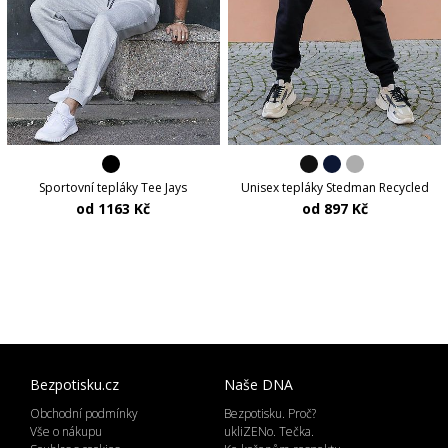
Sportovní tepláky Tee Jays
Unisex tepláky Stedman Recycled
od 1163 Kč
od 897 Kč
Bezpotisku.cz
Naše DNA
Obchodní podmínky
Bezpotisku. Proč?
Vše o nákupu
ukliZENo. Tečka.