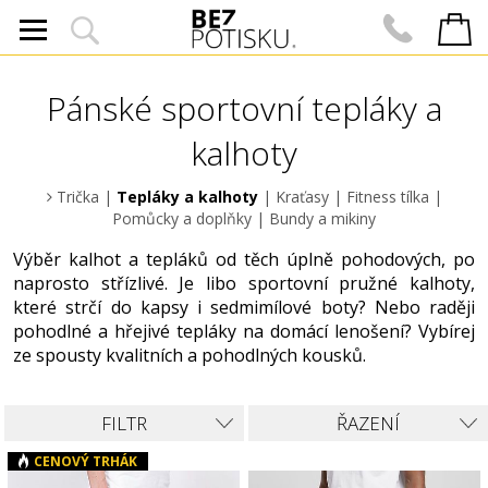
Pánské sportovní tepláky a
kalhoty
Trička
|
Tepláky a kalhoty
|
Kraťasy
|
Fitness tílka
|
Pomůcky a doplňky
|
Bundy a mikiny
Výběr kalhot a tepláků od těch úplně pohodových, po
naprosto střízlivé. Je libo sportovní pružné kalhoty,
které strčí do kapsy i sedmimílové boty? Nebo raději
pohodlné a hřejivé tepláky na domácí lenošení? Vybírej
ze spousty kvalitních a pohodlných kousků.
FILTR
ŘAZENÍ
CENOVÝ TRHÁK