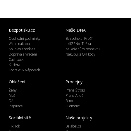
Bezpotisku.cz
Naše DNA
Obchodní podmínky
Bezpotisku. Proč?
Vše o nákupu
ukliZENo. Tečka.
Souhlas s cookies
Ke kořenům respektu
Doprava a vracení
Nakupuj s QR kódy
Cashback
Kariéra
Kontakt & Nápověda
Oblečení
Prodejny
Ženy
Praha Štross
Muži
Praha Anděl
Děti
Brno
Inspirace
Olomouc
Sociální sítě
Naše projekty
Tik Tok
Belabel.cz