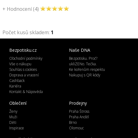
+
Hodnocení (4)
Počet kusů skladem:
1
Bezpotisku.cz
Naše DNA
Obchodní podmínky
Bezpotisku. Proč?
Vše o nákupu
ukliZENo. Tečka.
Souhlas s cookies
Ke kořenům respektu
Doprava a vracení
Nakupuj s QR kódy
Cashback
Kariéra
Kontakt & Nápověda
Oblečení
Prodejny
Ženy
Praha Štross
Muži
Praha Anděl
Děti
Brno
Inspirace
Olomouc