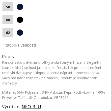
58
60
62
+
tabulka velikostí
Popis
Pánské sako s dvěma knoflíky a obráceným límcem. Elegantní
kousek, který se hodí jak do společnosti, tak pro denní nošení.
Nechybí dvě kapsy s klopou a jedna náprsní lemovaná kapsa.
Sako má navíc rozparek na zádech. Produkt je vhodný čistit
chemicky.
Materiál: 66% Polyester, 34% Viskóza, Kepr, Podšívkovina: 100%
Polyester Taffeta®
Č. produktu: #BP3016
Výrobce:
NEO BLU