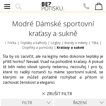
Modré Dámské sportovní
kraťasy a sukně
Trička
|
Tepláky a kalhoty
|
Legíny
|
Bundy a mikiny
|
Tílka
|
Doplňky a pomůcky
|
Kraťasy a sukně
Šla by sis zacvičit, ale na legíny nebo dokonce tepláky je
příliš horko? Nevadí. Vsaď na pohodlné kraťasy. A pokud
tě běh nebo silové sporty neberou, nezoufej. I pro ty,
které to raději roztančí tu máme sportovní sukně, se
kterými se můžeš pořádně rozhýbat a přitom si
zachovat ženskost a eleganci.
ZRUŠIT FILTR
FILTR
ŘAZENÍ