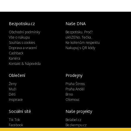
Bezpotisku.cz
Naše DNA
Obchodní podmínky
Bezpotisku. Proč?
Vše o nákupu
ukliZENo. Tečka.
Souhlas s cookies
Ke kořenům respektu
Doprava a vracení
Nakupuj s QR kódy
Cashback
Kariéra
Kontakt & Nápověda
Oblečení
Prodejny
Ženy
Praha Štross
Muži
Praha Anděl
Děti
Brno
Inspirace
Olomouc
Sociální sítě
Naše projekty
Tik Tok
Belabel.cz
Facebook
Bezkempu.cz
Instagram