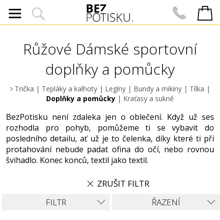
Růžové Dámské sportovní
doplňky a pomůcky
Trička
|
Tepláky a kalhoty
|
Legíny
|
Bundy a mikiny
|
Tílka
|
Doplňky a pomůcky
|
Kraťasy a sukně
BezPotisku není zdaleka jen o oblečení. Když už ses
rozhodla pro pohyb, pomůžeme ti se vybavit do
posledního detailu, ať už je to čelenka, díky které ti při
protahování nebude padat ofina do očí, nebo rovnou
švihadlo. Konec konců, textil jako textil.
ZRUŠIT FILTR
FILTR
ŘAZENÍ