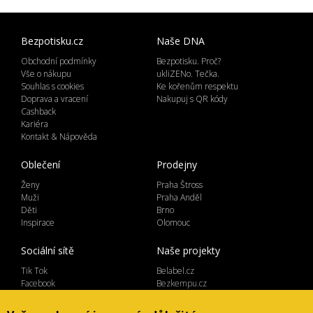
Bezpotisku.cz
Naše DNA
Obchodní podmínky
Bezpotisku. Proč?
Vše o nákupu
ukliZENo. Tečka.
Souhlas s cookies
Ke kořenům respektu
Doprava a vracení
Nakupuj s QR kódy
Cashback
Kariéra
Kontakt & Nápověda
Oblečení
Prodejny
Ženy
Praha Štross
Muži
Praha Anděl
Děti
Brno
Inspirace
Olomouc
Sociální sítě
Naše projekty
Tik Tok
Belabel.cz
Facebook
Bezkempu.cz
Instagram