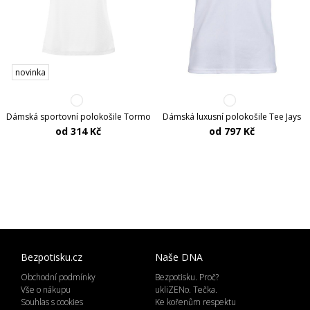
novinka
Dámská sportovní polokošile Tormo
Dámská luxusní polokošile Tee Jays
od 314 Kč
od 797 Kč
Bezpotisku.cz
Naše DNA
Obchodní podmínky
Bezpotisku. Proč?
Vše o nákupu
ukliZENo. Tečka.
Souhlas s cookies
Ke kořenům respektu