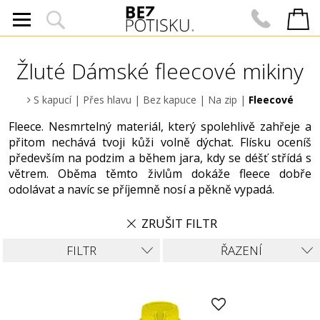
Žluté Dámské fleecové mikiny
S kapucí
|
Přes hlavu
|
Bez kapuce
|
Na zip
|
Fleecové
Fleece. Nesmrtelný materiál, který spolehlivě zahřeje a
přitom nechává tvoji kůži volně dýchat. Flísku oceníš
především na podzim a během jara, kdy se déšť střídá s
větrem. Oběma těmto živlům dokáže fleece dobře
odolávat a navíc se příjemně nosí a pěkně vypadá.
ZRUŠIT FILTR
FILTR
ŘAZENÍ