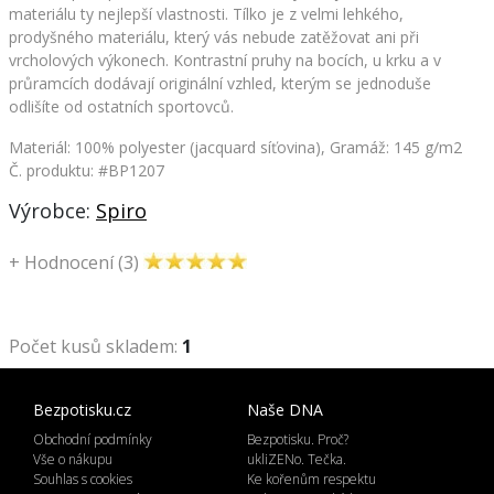
materiálu ty nejlepší vlastnosti. Tílko je z velmi lehkého,
prodyšného materiálu, který vás nebude zatěžovat ani při
vrcholových výkonech. Kontrastní pruhy na bocích, u krku a v
průramcích dodávají originální vzhled, kterým se jednoduše
odlišíte od ostatních sportovců.
Materiál: 100% polyester (jacquard síťovina), Gramáž: 145 g/m2
Č. produktu: #BP1207
Výrobce:
Spiro
+
Hodnocení (3)
Počet kusů skladem:
1
Bezpotisku.cz
Naše DNA
Obchodní podmínky
Bezpotisku. Proč?
Vše o nákupu
ukliZENo. Tečka.
Souhlas s cookies
Ke kořenům respektu