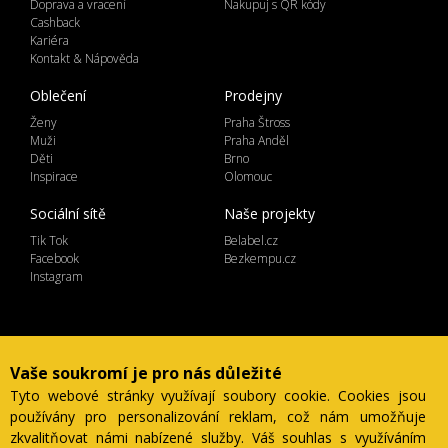
Doprava a vracení
Nakupuj s QR kódy
Cashback
Kariéra
Kontakt & Nápověda
Oblečení
Prodejny
Ženy
Praha Štross
Muži
Praha Anděl
Děti
Brno
Inspirace
Olomouc
Sociální sítě
Naše projekty
Tik Tok
Belabel.cz
Facebook
Bezkempu.cz
Instagram
Lemicom spol. s r.o. | IČ 27561054
Vaše soukromí je pro nás důležité
Ve Žlíbku 1800/77, hala A2, Praha 9, 19300
Tyto webové stránky využívají soubory cookie. Cookies jsou
Česká Republika
používány pro personalizování reklam, což nám umožňuje
zkvalitňovat námi nabízené služby. Váš souhlas s využíváním