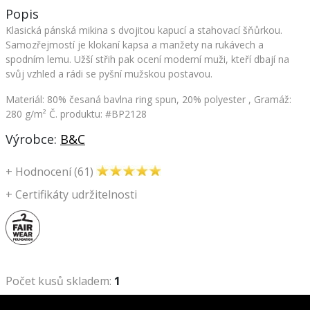
Popis
Klasická pánská mikina s dvojitou kapucí a stahovací šňůrkou.
Samozřejmostí je klokaní kapsa a manžety na rukávech a
spodním lemu. Užší střih pak ocení moderní muži, kteří dbají na
svůj vzhled a rádi se pyšní mužskou postavou.
Materiál: 80% česaná bavlna ring spun, 20% polyester , Gramáž:
280 g/m²
Č. produktu: #BP2128
Výrobce:
B&C
+
Hodnocení (61)
+
Certifikáty udržitelnosti
Počet kusů skladem:
1