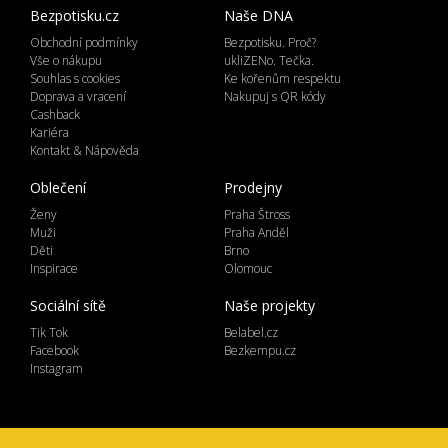
Bezpotisku.cz
Naše DNA
Obchodní podmínky
Bezpotisku. Proč?
Vše o nákupu
ukliZENo. Tečka.
Souhlas s cookies
Ke kořenům respektu
Doprava a vracení
Nakupuj s QR kódy
Cashback
Kariéra
Kontakt & Nápověda
Oblečení
Prodejny
Ženy
Praha Štross
Muži
Praha Anděl
Děti
Brno
Inspirace
Olomouc
Sociální sítě
Naše projekty
Tik Tok
Belabel.cz
Facebook
Bezkempu.cz
Instagram