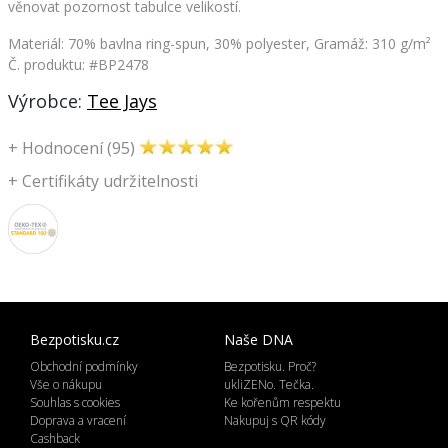
věnovat pozornost tabulce velikostí.
Materiál: 70% bavlna ring-spun, 30% polyester, Gramáž: 310 g/m²
Č. produktu: #BP2478
Výrobce:
Tee Jays
+
Hodnocení (95)
+
Certifikáty udržitelnosti
Bezpotisku.cz
Naše DNA
Obchodní podmínky
Bezpotisku. Proč?
Vše o nákupu
ukliZENo. Tečka.
Souhlas s cookies
Ke kořenům respektu
Doprava a vracení
Nakupuj s QR kódy
Cashback