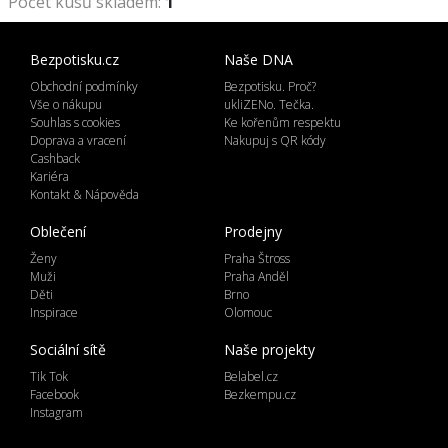
Počet kusů skladem:
1
Bezpotisku.cz
Naše DNA
Obchodní podmínky
Bezpotisku. Proč?
Vše o nákupu
ukliZENo. Tečka.
Souhlas s cookies
Ke kořenům respektu
Doprava a vracení
Nakupuj s QR kódy
Cashback
Kariéra
Kontakt & Nápověda
Oblečení
Prodejny
Ženy
Praha Štross
Muži
Praha Anděl
Děti
Brno
Inspirace
Olomouc
Sociální sítě
Naše projekty
Tik Tok
Belabel.cz
Facebook
Bezkempu.cz
Instagram