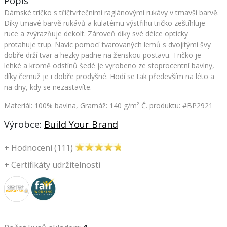
Popis
Dámské tričko s tříčtvrtečními raglánovými rukávy v tmavší barvě.
Díky tmavé barvě rukávů a kulatému výstřihu tričko zeštíhluje
ruce a zvýrazňuje dekolt. Zároveň díky své délce opticky
protahuje trup. Navíc pomocí tvarovaných lemů s dvojitými švy
dobře drží tvar a hezky padne na ženskou postavu. Tričko je
lehké a kromě odstínů šedé je vyrobeno ze stoprocentní bavlny,
díky čemuž je i dobře prodyšné. Hodí se tak především na léto a
na dny, kdy se nezastavíte.
Materiál: 100% bavlna, Gramáž: 140 g/m²
Č. produktu: #BP2921
Výrobce:
Build Your Brand
+
Hodnocení (111)
+
Certifikáty udržitelnosti