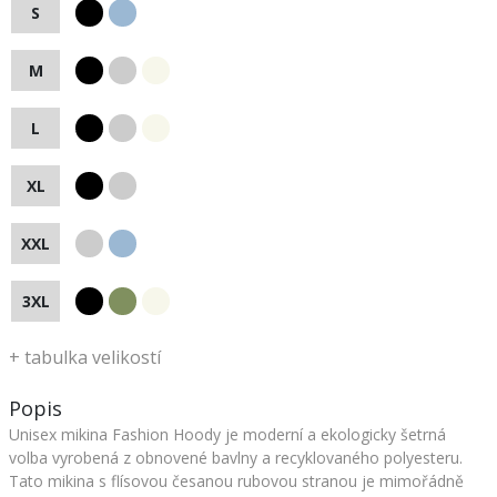
S
M
L
XL
XXL
3XL
+
tabulka velikostí
Popis
Unisex mikina Fashion Hoody je moderní a ekologicky šetrná
volba vyrobená z obnovené bavlny a recyklovaného polyesteru.
Tato mikina s flísovou česanou rubovou stranou je mimořádně