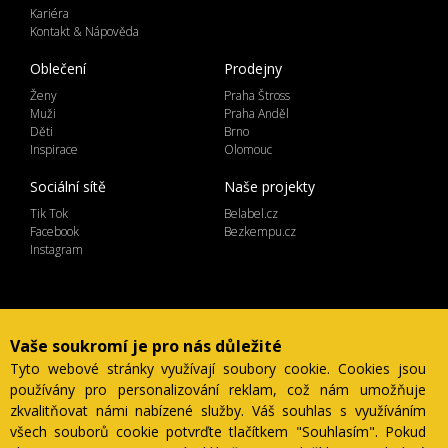
Kariéra
Kontakt & Nápověda
Oblečení
Prodejny
Ženy
Praha Štross
Muži
Praha Anděl
Děti
Brno
Inspirace
Olomouc
Sociální sítě
Naše projekty
Tik Tok
Belabel.cz
Facebook
Bezkempu.cz
Instagram
Lemicom spol. s r.o. | IČ 27561054
Vaše soukromí je pro nás důležité
Ve Žlíbku 1800/77, hala A2, Praha 9, 19300
Tyto webové stránky využívají soubory cookie. Cookies jsou
Česká Republika
používány pro personalizování reklam, což nám umožňuje
zkvalitňovat námi nabízené služby. Váš souhlas s využíváním
všech souborů cookie potvrďte tlačítkem "Souhlasím". Pokud