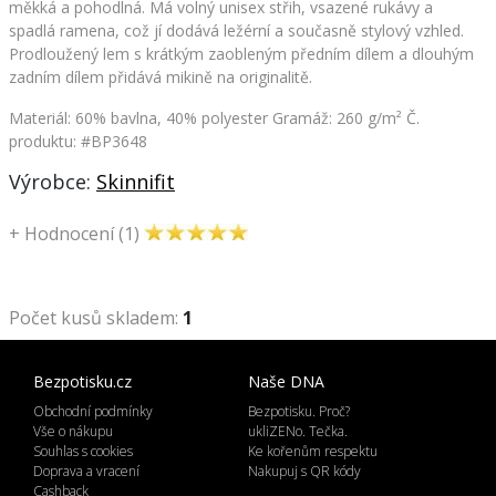
měkká a pohodlná. Má volný unisex střih, vsazené rukávy a
spadlá ramena, což jí dodává ležérní a současně stylový vzhled.
Prodloužený lem s krátkým zaobleným předním dílem a dlouhým
zadním dílem přidává mikině na originalitě.
Materiál: 60% bavlna, 40% polyester Gramáž: 260 g/m²
Č.
produktu: #BP3648
Výrobce:
Skinnifit
+
Hodnocení (1)
Počet kusů skladem:
1
Bezpotisku.cz
Naše DNA
Obchodní podmínky
Bezpotisku. Proč?
Vše o nákupu
ukliZENo. Tečka.
Souhlas s cookies
Ke kořenům respektu
Doprava a vracení
Nakupuj s QR kódy
Cashback