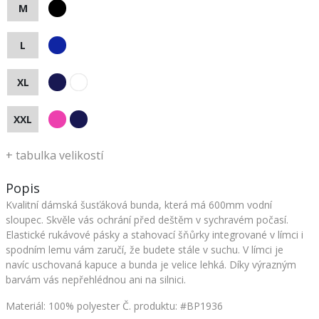
M
L
XL
XXL
+
tabulka velikostí
Popis
Kvalitní dámská šusťáková bunda, která má 600mm vodní
sloupec. Skvěle vás ochrání před deštěm v sychravém počasí.
Elastické rukávové pásky a stahovací šňůrky integrované v límci i
spodním lemu vám zaručí, že budete stále v suchu. V límci je
navíc uschovaná kapuce a bunda je velice lehká. Díky výrazným
barvám vás nepřehlédnou ani na silnici.
Materiál: 100% polyester
Č. produktu: #BP1936