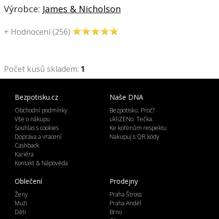
Výrobce:
James & Nicholson
+
Hodnocení (256)
Počet kusů skladem:
1
Bezpotisku.cz
Naše DNA
Obchodní podmínky
Bezpotisku. Proč?
Vše o nákupu
ukliZENo. Tečka.
Souhlas s cookies
Ke kořenům respektu
Doprava a vracení
Nakupuj s QR kódy
Cashback
Kariéra
Kontakt & Nápověda
Oblečení
Prodejny
Ženy
Praha Štross
Muži
Praha Anděl
Děti
Brno