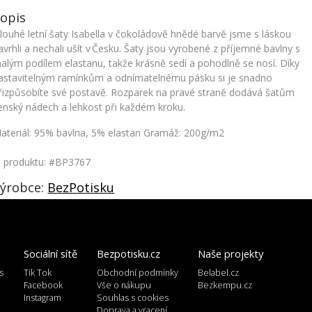
opis
louhé letní šaty Isabella v čokoládově hnědé barvě jsme s láskou
avrhli a nechali ušít v Česku. Šaty jsou vyrobené z příjemné bavlny s
alým podílem elastanu, takže krásně sedí a pohodlně se nosí. Díky
astavitelným ramínkům a odnímatelnému pásku si je snadno
řizpůsobíte své postavě. Rozparek na pravé straně dodává šatům
enský nádech a lehkost při každém kroku.
ateriál: 95% bavlna, 5% elastan Gramáž: 200g/m2
. produktu: #BP3767
ýrobce:
BezPotisku
Sociální sítě
Bezpotisku.cz
Naše projekty
s
Tik Tok
Obchodní podmínky
Belabel.cz
l
Facebook
Vše o nákupu
Bezkempu.cz
Instagram
Souhlas s cookies
Doprava a vracení