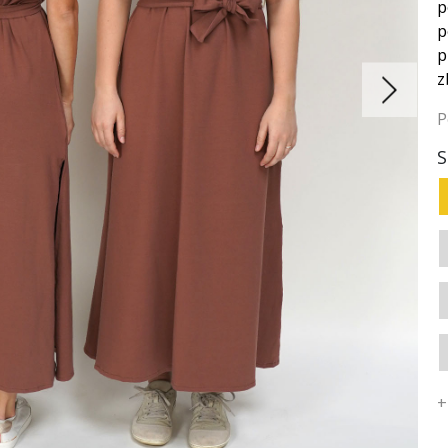
p
p
p
z
P
S
+