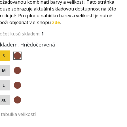
ožadovanou kombinaci barvy a velikosti. Tato stránka
ouze zobrazuje aktuální skladovou dostupnost na této
rodejně. Pro plnou nabídku barev a velikostí je nutné
boží objednat v e-shopu
zde
.
očet kusů skladem:
1
kladem:
Hnědočervená
S
M
L
XL
tabulka velikostí