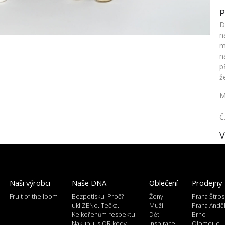
P
D
n
m
n
p
ž
M
Č
V
Naši výrobci
Naše DNA
Oblečení
Prodejny
Fruit of the loom
Bezpotisku. Proč?
Ženy
Praha Štros
ukliZENo. Tečka.
Muži
Praha Andě
Ke kořenům respektu
Děti
Brno
Nakupuj s QR kódy
Inspirace
Olomouc