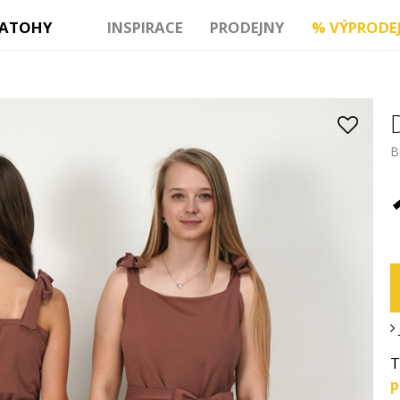
ATOHY
INSPIRACE
PRODEJNY
%
VÝPRODE
B
T
p