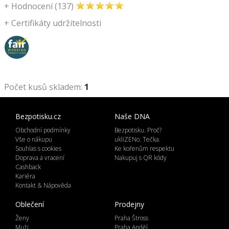
+
Hodnocení (137)
+
Certifikáty udržitelnosti
Počet kusů skladem:
1
Bezpotisku.cz
Naše DNA
Obchodní podmínky
Bezpotisku. Proč?
Vše o nákupu
ukliZENo. Tečka.
Souhlas s cookies
Ke kořenům respektu
Doprava a vracení
Nakupuj s QR kódy
Cashback
Kariéra
Kontakt & Nápověda
Oblečení
Prodejny
Ženy
Praha Štross
Muži
Praha Anděl