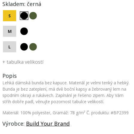
Skladem:
černá
S
M
L
+
tabulka velikostí
Popis
Lehká dámská bunda bez kapuce. Materiál je velmi tenký a hebký.
Bunda je bez zateplení, má dvě boční kapsy a žebrovaný lem na
spodním okraji a rukávech. Zapínání je řešeno zipem. Aby Vám
střih dobře padl, věnujte pozornost tabulce velikostí.
Materiál: 100% polyester, Gramáž: 78 g/m²
Č. produktu: #BP2399
Výrobce:
Build Your Brand